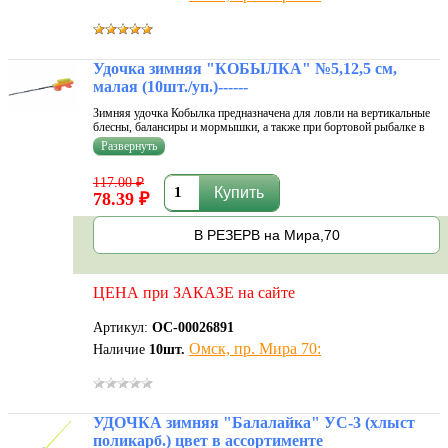
Удочка зимняя "КОБЫЛКА" №5,12,5 см,
малая (10шт./уп.)------
Зимняя удочка Кобылка предназначена для ловли на вертикальные
блесны, балансиры и мормышки, а также при бортовой рыбалке в
летний период. Преимущества зимней удочки Кобылка: - Во-
первых, на них нет никаких излишних элементов, то есть, это крайне
простая и
117.00 ₽
78.39 ₽
В РЕЗЕРВ на Мира,70
ЦЕНА при ЗАКАЗЕ на сайте
Артикул:
ОС-00026891
Омск, пр. Мира 70:
Наличие
10
шт.
УДОЧКА зимняя "Балалайка" УС-3 (хлыст
поликарб.) цвет в ассортименте