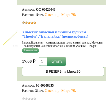
Артикул:
ОС-00020046
Омск, пр. Мира 70:
Наличие
10
шт.
Хлыстик запасной к зимним удочкам
"Профи","Балалайка"(поликарбонат)
Запасной хлыстик - комплектующая часть зимней удочки. Материал
- поликарбонат. Хлыстик запасной к зимним удочкам "Профи",
"Балалайка" является комплектующим удочки, состоящей из
рукояти и элемента для хранения запаса лески, то есть хлыстик, в
отличие от у
17.00 ₽
В РЕЗЕРВ на Мира,70
Артикул:
00-00008335
Омск, пр. Мира 70:
Наличие
31
шт.