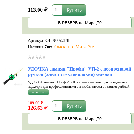
было проще отслежи...
113.00 ₽
В РЕЗЕРВ на Мира,70
Артикул:
ОС-00022141
Омск, пр. Мира 70:
Наличие
7
шт.
УДОЧКА зимняя "Профи" УП-2 с неопреновой
ручкой (хлыст стекловолокно) зелёная
УДОЧКА зимняя "Профи" УП-2 с неопреновой ручкой идеально
подходит для профессионального и любительского занятия рыбной
ловлей. Она поможет вам поймать самую большую рыбу.
Компактная при переноске, при этом очень крепкая. Имеет
хорошую грузоподъемность, не
189.00 ₽
126.63 ₽
В РЕЗЕРВ на Мира,70