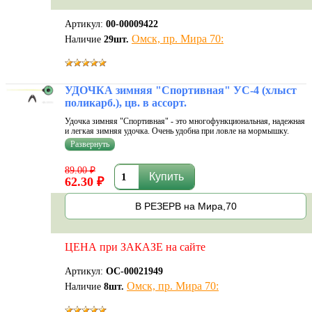
Артикул:
00-00009422
Омск, пр. Мира 70:
Наличие
29
шт.
УДОЧКА зимняя "Спортивная" УС-4 (хлыст
поликарб.), цв. в ассорт.
Удочка зимняя "Спортивная" - это многофункциональная, надежная
и легкая зимняя удочка. Очень удобна при ловле на мормышку.
Удочка не повреждает Вашу леску, наматывая ее на ось. Форма
ручки отлично ложиться в руку, что обеспечивает комфорт во время
ловли.
89.00 ₽
62.30 ₽
В РЕЗЕРВ на Мира,70
ЦЕНА при ЗАКАЗЕ на сайте
Артикул:
ОС-00021949
Омск, пр. Мира 70:
Наличие
8
шт.