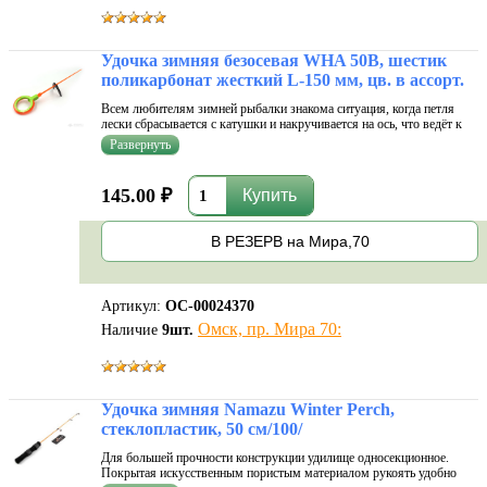
Удочка зимняя безосевая WHA 50B, шестик
поликарбонат жесткий L-150 мм, цв. в ассорт.
Всем любителям зимней рыбалки знакома ситуация, когда петля
лески сбрасывается с катушки и накручивается на ось, что ведёт к
разборке удочки на морозе, распутыванию узлов и, как следствие,
потере времени и значительному повреждению лески. От всех
вышеп...
145.00 ₽
В РЕЗЕРВ на Мира,70
Артикул:
ОС-00024370
Омск, пр. Мира 70:
Наличие
9
шт.
Удочка зимняя Namazu Winter Perch,
стеклопластик, 50 см/100/
Для большей прочности конструкции удилище односекционное.
Покрытая искусственным пористым материалом рукоять удобно