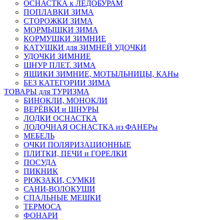
ОСНАСТКА к ЛЕДОБУРАМ
ПОПЛАВКИ ЗИМА
СТОРОЖКИ ЗИМА
МОРМЫШКИ ЗИМА
КОРМУШКИ ЗИМНИЕ
КАТУШКИ для ЗИМНЕЙ УДОЧКИ
УДОЧКИ ЗИМНИЕ
ШНУР ПЛЕТ. ЗИМА
ЯЩИКИ ЗИМНИЕ, МОТЫЛЬНИЦЫ, КАНы
БЕЗ КАТЕГОРИИ ЗИМА
ТОВАРЫ для ТУРИЗМА
БИНОКЛИ, МОНОКЛИ
ВЕРЁВКИ и ШНУРЫ
ЛОДКИ ОСНАСТКА
ЛОДОЧНАЯ ОСНАСТКА из ФАНЕРы
МЕБЕЛЬ
ОЧКИ ПОЛЯРИЗАЦИОННЫЕ
ПЛИТКИ, ПЕЧИ и ГОРЕЛКИ
ПОСУДА
ПИКНИК
РЮКЗАКИ, СУМКИ
САНИ-ВОЛОКУШИ
СПАЛЬНЫЕ МЕШКИ
ТЕРМОСА
ФОНАРИ