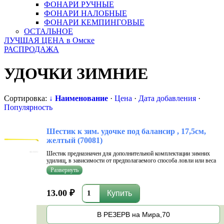
ФОНАРИ РУЧНЫЕ
ФОНАРИ НАЛОБНЫЕ
ФОНАРИ КЕМПИНГОВЫЕ
ОСТАЛЬНОЕ
ЛУЧШАЯ ЦЕНА в Омске
РАСПРОДАЖА
УДОЧКИ ЗИМНИЕ
Сортировка:
↓ Наименование
·
Цена
·
Дата добавления
·
Популярность
Шестик к зим. удочке под балансир , 17,5см,
желтый (70081)
Шестик предназначен для дополнительной комплектации зимних
удилищ, в зависимости от предполагаемого способа ловли или веса
рыбы. Шестик для зимних удочек по балансир имеет следующие
характеристики: длина 17,5 см, цвет: желтый. Купить шестик к
зимней уд...
13.00 ₽
В РЕЗЕРВ на Мира,70