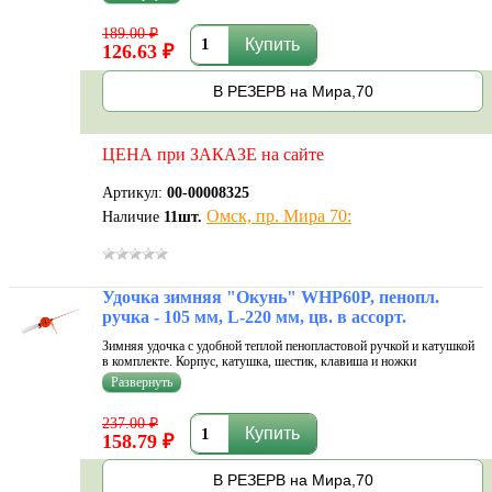
Такая недорогая и привлекательная на вид удочка порадует каждого
заядлого рыбака. Стои
189.00 ₽
126.63 ₽
В РЕЗЕРВ на Мира,70
ЦЕНА при ЗАКАЗЕ на сайте
Артикул:
00-00008325
Омск, пр. Мира 70:
Наличие
11
шт.
Удочка зимняя "Окунь" WHP60P, пенопл.
ручка - 105 мм, L-220 мм, цв. в ассорт.
Зимняя удочка с удобной теплой пенопластовой ручкой и катушкой
в комплекте. Корпус, катушка, шестик, клавиша и ножки
изготовлены из поликарбоната. Сверхвысокая прочность
поликарбоната, малая остаточная деформация, широкий диапазон
рабочих температур от +1
237.00 ₽
158.79 ₽
В РЕЗЕРВ на Мира,70