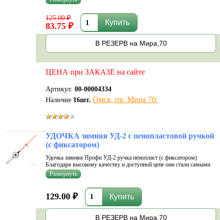
рыбы. Кроме того, вас очень порадует стоимость такой удочки.
Зимняя удочка
125.00 ₽
83.75 ₽
В РЕЗЕРВ на Мира,70
ЦЕНА при ЗАКАЗЕ на сайте
Артикул:
00-00004334
Омск, пр. Мира 70:
Наличие
16
шт.
УДОЧКА зимняя УД-2 с пенопластовой ручкой
(с фиксатором)
Удочка зимняя Профи УД-2 ручка пенопласт (с фиксатором)
Благодаря высокому качеству и доступной цене они стали самыми
популярными и массовыми зимними удочками на Российском
рынке. Многофункциональные, лёгкие, надёжные, удобные,
"тёплые" в руке, изготовлен
129.00 ₽
В РЕЗЕРВ на Мира,70