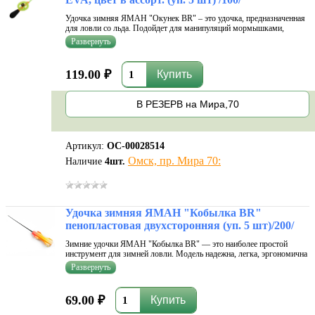
Удочка зимняя ЯМАН "Окунек BR" – это удочка, предназначенная
для ловли со льда. Подойдет для манипуляций мормышками,
балансирами или колебалками. Предполагается оснащение кивком.
Упругий и крепкий хлыстик не боится мороза, не деформируется
после сильных н
119.00 ₽
В РЕЗЕРВ на Мира,70
Артикул:
ОС-00028514
Омск, пр. Мира 70:
Наличие
4
шт.
Удочка зимняя ЯМАН "Кобылка BR"
пенопластовая двухсторонняя (уп. 5 шт)/200/
Зимние удочки ЯМАН "Кобылка BR" — это наиболее простой
инструмент для зимней ловли. Модель надежна, легка, эргономична
и чувствительна к поклевке. Подойдет для любых типов зимней
рыбалки. Используется без катушки. Леска наматывается на
мотовило рукоятки и
69.00 ₽