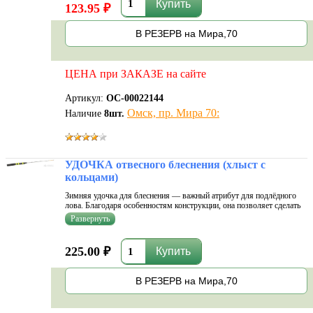
123.95 ₽
В РЕЗЕРВ на Мира,70
ЦЕНА при ЗАКАЗЕ на сайте
Артикул:
ОС-00022144
Омск, пр. Мира 70:
Наличие
8
шт.
УДОЧКА отвесного блеснения (хлыст с
кольцами)
Зимняя удочка для блеснения — важный атрибут для подлёдного
лова. Благодаря особенностям конструкции, она позволяет сделать
рыбалку более эффективной. Отвесным блес­нением успешно ловят
хищную рыбу (окуня, щуку, судака, налима, гольца, кумжу, палию,
сига,
225.00 ₽
В РЕЗЕРВ на Мира,70