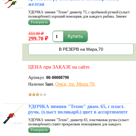
желтая
УДОЧКА зимняя "Техно" диаметр 75, с пробковой ручкой (хлыст
поликарбонат) хороший помощник для каждого рыбака. Зимнее
удочка является универсальным приспособлением для зимней
рыбалки на мормышку, балансиры, блесна и т.п. Надежная
конструкция. Удилище для
333.00 ₽
299.70 ₽
В РЕЗЕРВ на Мира,70
ЦЕНА при ЗАКАЗЕ на сайте
Артикул:
00-00008790
Омск, пр. Мира 70:
Наличие
5
шт.
УДОЧКА зимняя "Техно" диам. 65, с пласт.
ручк. (хлыст поликарб.) цвет в ассортименте
УДОЧКА зимняя "Техно", диаметр 65, пластиковая ручка (хлыст
поликарбонат) станет прекрасным помощником для каждого
рыбака. Является универсальным классическим приспособлением
для зимней рыбалки на мормышку и балансиры. Легкая, надежная и