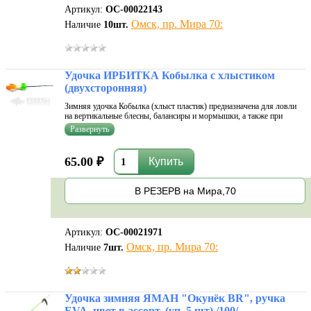
Артикул:
ОС-00022143
Омск, пр. Мира 70:
Наличие
10
шт.
Удочка ИРБИТКА Кобылка с хлыстиком
(двухсторонняя)
Зимняя удочка Кобылка (хлыст пластик) предназначена для ловли
на вертикальные блесны, балансиры и мормышки, а также при
бортовой рыбалке в летний период. Преимущества зимней удочки
Кобылка: - Во-первых, на них нет никаких излишних элементов, то
есть, это
65.00 ₽
В РЕЗЕРВ на Мира,70
Артикул:
ОС-00021971
Омск, пр. Мира 70:
Наличие
7
шт.
Удочка зимняя ЯМАН "Окунёк BR", ручка
EVA, цвет в ассорт. (уп. 5 шт) /100/