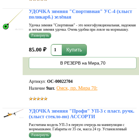
УДОЧКА зимняя "Спортивная" УС-4 (хлыст
поликарб.) зелёная
Удочка зимняя "Спортивная" - это многофункциональная, надежная
и легкая зимняя удочка. Очень удобна при ловле на мормышку.
Удочка не повреждает Вашу леску, наматывая ее на ось. Форма
ручки отлично ложиться в руку, что обеспечивает комфорт во время
ловли.
85.00 ₽
В РЕЗЕРВ на Мира,70
Артикул:
ОС-00022704
Омск, пр. Мира 70:
Наличие
9
шт.
УДОЧКА зимняя "Профи" УП-3 с пласт. ручк.
(хлыст стекло-но) АССОРТИ
Рассчитана модель УП-3 в первую очередь на манипуляции с
мормышками. Габариты ее 35 см, масса 24 гр. Установленный
хлыстик съемный, с габаритами 22 см. Пластиковая ручка у
удилища удобно ложится в руку. Для того, чтобы рыбаку-зимнику