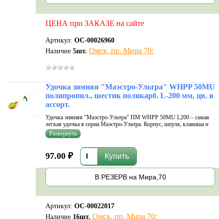
ЦЕНА при ЗАКАЗЕ на сайте
Артикул:
ОС-00026960
Омск, пр. Мира 70:
Наличие
5
шт.
Удочка зимняя "Маэстро-Ультра" WHPP 50MU
полипропил., шестик поликарб. L-200 мм, цв. в
ассорт.
Удочка зимняя "Маэстро-Ультра" ПМ WHPP 50MU L200 – самая
легкая удочка в серии Маэстро-Ультра. Корпус, шпуля, клавиша и
ножки модели изготовлены из морозостойкого полипропилена (PP).
Шестик универсальный из поликарбоната. Легким движением
бокорезов удочка
97.00 ₽
В РЕЗЕРВ на Мира,70
Артикул:
ОС-00022017
Омск, пр. Мира 70:
Наличие
16
шт.