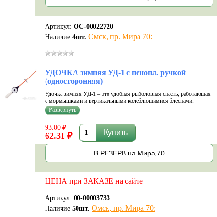
Артикул:
ОС-00022720
Омск, пр. Мира 70:
Наличие
4
шт.
УДОЧКА зимняя УД-1 с пенопл. ручкой
(односторонняя)
Удочка зимняя УД-1 – это удобная рыболовная снасть, работающая
с мормышками и вертикальными колеблющимися блеснами.
Укомплектовывается съемных хлыстиком с чувствительным
кончиком, инерционной катушкой, состоит из двух секций.
Пенопластовая ручка не замерз
93.00 ₽
62.31 ₽
В РЕЗЕРВ на Мира,70
ЦЕНА при ЗАКАЗЕ на сайте
Артикул:
00-00003733
Омск, пр. Мира 70:
Наличие
50
шт.