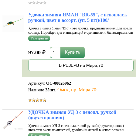
Удочка зимняя ЯМАН "BR-55", с пенопласт.
ручкой, цвет в ассорт. (уп. 5 шт)/100/
Удочка зимняя Яман "BR" - это удочка, предназначенная для ловли
со льда. Подойдет для манипуляций мормышками, балансирами или
колебалками. Предполагается оснащение кивком. Упругий и
крепкий хлыстик из поликарбоната не боится мороза, не
деформируется после
97.00 ₽
В РЕЗЕРВ на Мира,70
Артикул:
ОС-00026962
Омск, пр. Мира 70:
Наличие
25
шт.
УДОЧКА зимняя УД-3 с пенопл. ручкой
(двухсторонняя)
Удочка зимняя УД-3 с пенопластовой ручкой (двухсторонняя)
является очень компактной, удобной и легкой в использовании.
Отличается долгими сроками службы, подходит для зимней ловли