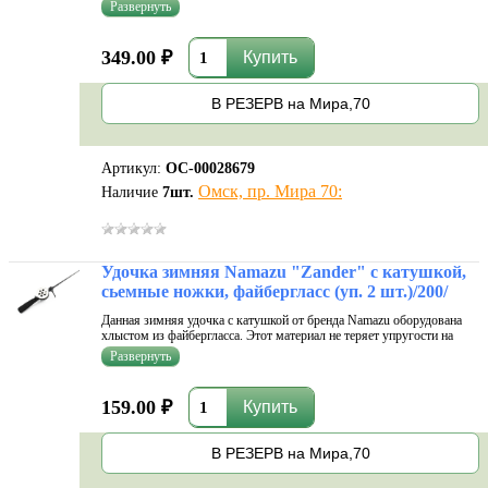
лежит в ладони и не холодит ее. Два подвижных кольца позволяют
рыбаку зафиксировать катушку, где ему удобнее. Стекловолоконный
хлыст не бои
349.00 ₽
В РЕЗЕРВ на Мира,70
Артикул:
ОС-00028679
Омск, пр. Мира 70:
Наличие
7
шт.
Удочка зимняя Namazu "Zander" с катушкой,
сьемные ножки, файбергласс (уп. 2 шт.)/200/
Данная зимняя удочка с катушкой от бренда Namazu оборудована
хлыстом из файбергласса. Этот материал не теряет упругости на
морозе и не склонен к деформации. Элемент этот съемный, во
время транспортировки фиксируется в специальном креплении.
Рукоять у удил
159.00 ₽
В РЕЗЕРВ на Мира,70