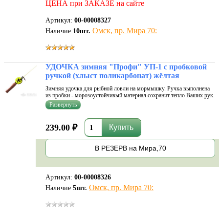
ЦЕНА при ЗАКАЗЕ на сайте
Артикул:
00-00008327
Омск, пр. Мира 70:
Наличие
10
шт.
УДОЧКА зимняя "Профи" УП-1 с пробковой
ручкой (хлыст поликарбонат) жёлтая
Зимняя удочка для рыбной ловли на мормышку. Ручка выполнена
из пробки - морозоустойчивый материал сохранит тепло Ваших рук.
Дополнительные характеристики: диаметр катушки (мм): 58; длина
хлыста(см): 20; длина(см): 35; количество секций: 2; транспортная...
239.00 ₽
В РЕЗЕРВ на Мира,70
Артикул:
00-00008326
Омск, пр. Мира 70:
Наличие
5
шт.