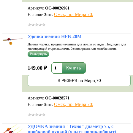
Артикул:
ОС-00026961
Омск, пр. Мира 70:
Наличие
2
шт.
Удочка зимняя HFB-28M
Данная удочка, предназначенная для ловли со льда. Подойдет для
манипуляций мормышками, балансирами или колебалками.
Предполагается оснащение кивком. Упругий и крепкий хлыстик из
АБС-пластика не боится мороза, не деформируется после сильных
нагрузок. Этот
149.00 ₽
В РЕЗЕРВ на Мира,70
Артикул:
ОС-00028571
Омск, пр. Мира 70:
Наличие
5
шт.
УДОЧКА зимняя "Техно" диаметр 75, с
пробковой ручкой (хлыст поликарбонат)