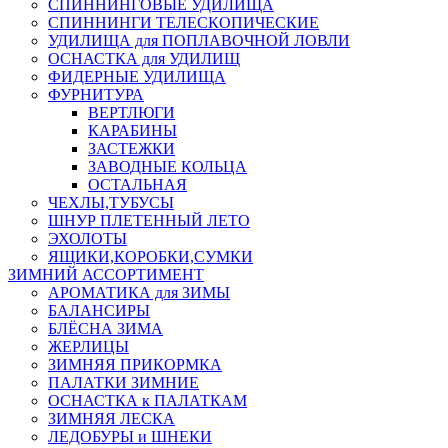
СПИННИНГОВЫЕ УДИЛИЩА
СПИННИНГИ ТЕЛЕСКОПИЧЕСКИЕ
УДИЛИЩА для ПОПЛАВОЧНОЙ ЛОВЛИ
ОСНАСТКА для УДИЛИЩ
ФИДЕРНЫЕ УДИЛИЩА
ФУРНИТУРА
ВЕРТЛЮГИ
КАРАБИНЫ
ЗАСТЕЖКИ
ЗАВОДНЫЕ КОЛЬЦА
ОСТАЛЬНАЯ
ЧЕХЛЫ,ТУБУСЫ
ШНУР ПЛЕТЕННЫЙ ЛЕТО
ЭХОЛОТЫ
ЯЩИКИ,КОРОБКИ,СУМКИ
ЗИМНИЙ АССОРТИМЕНТ
АРОМАТИКА для ЗИМЫ
БАЛАНСИРЫ
БЛЁСНА ЗИМА
ЖЕРЛИЦЫ
ЗИМНЯЯ ПРИКОРМКА
ПАЛАТКИ ЗИМНИЕ
ОСНАСТКА к ПАЛАТКАМ
ЗИМНЯЯ ЛЕСКА
ЛЕДОБУРЫ и ШНЕКИ