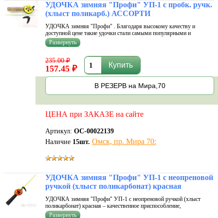
УДОЧКА зимняя "Профи" УП-1 с пробк. ручк.
(хлыст поликарб.) АССОРТИ
УДОЧКА зимняя "Профи" . Благодаря высокому качеству и
доступной цене такие удочки стали самыми популярными и
массовыми зимними удочками на Российском рынке.
Многофункциональные, лёгкие, надёжные, удобные, "тёплые" в
руке, изготовленные из морозоустойчивог
235.00 ₽
157.45 ₽
В РЕЗЕРВ на Мира,70
ЦЕНА при ЗАКАЗЕ на сайте
Артикул:
ОС-00022139
Омск, пр. Мира 70:
Наличие
15
шт.
УДОЧКА зимняя "Профи" УП-1 с неопреновой
ручкой (хлыст поликарбонат) красная
УДОЧКА зимняя "Профи" УП-1 с неопреновой ручкой (хлыст
поликарбонат) красная – качественное приспособление,
изготовленное из морозоустойчивого и ударокрепкого пластика.