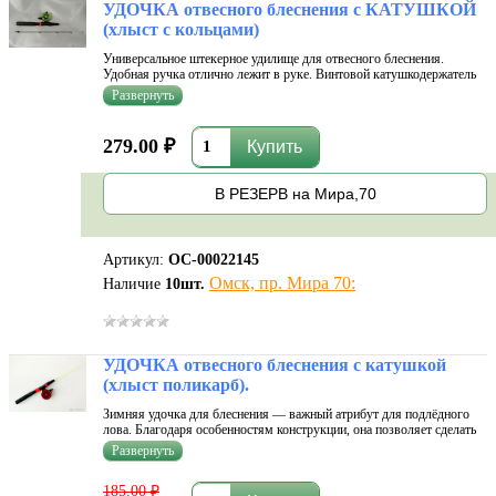
УДОЧКА отвесного блеснения с КАТУШКОЙ
(хлыст с кольцами)
Универсальное штекерное удилище для отвесного блеснения.
Удобная ручка отлично лежит в руке. Винтовой катушкодержатель
жестко фиксирует катушку в неподвижном состоянии. Бланк строя
Fast отлично подойдут для ловли на балансиры, ратлины и блёсна.
Удочка ...
279.00 ₽
В РЕЗЕРВ на Мира,70
Артикул:
ОС-00022145
Омск, пр. Мира 70:
Наличие
10
шт.
УДОЧКА отвесного блеснения с катушкой
(хлыст поликарб).
Зимняя удочка для блеснения — важный атрибут для подлёдного
лова. Благодаря особенностям конструкции, она позволяет сделать
рыбалку более эффективной. Отвесным блес­нением успешно ловят
хищную рыбу (окуня, щуку, судака, налима, гольца, кумжу, палию,
сига,
185.00 ₽