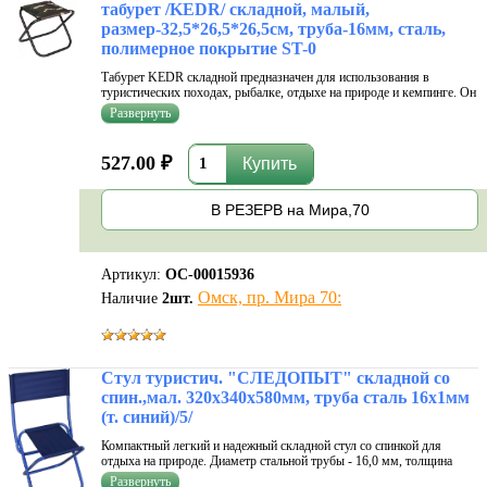
табурет /KEDR/ складной, малый,
размер-32,5*26,5*26,5см, труба-16мм, сталь,
полимерное покрытие ST-0
Табурет KEDR складной предназначен для использования в
туристических походах, рыбалке, отдыхе на природе и кемпинге. Он
всегда выручит, когда нужна мобильность на местности или
компактность места для сидения, когда более комфортабельные и
громоздкие кресл
527.00 ₽
В РЕЗЕРВ на Мира,70
Артикул:
ОС-00015936
Омск, пр. Мира 70:
Наличие
2
шт.
Стул туристич. "СЛЕДОПЫТ" складной со
спин.,мал. 320х340х580мм, труба сталь 16х1мм
(т. синий)/5/
Компактный легкий и надежный складной стул со спинкой для
отдыха на природе. Диаметр стальной трубы - 16,0 мм, толщина
стенки - 1,0 мм. Выдерживает полезную нагрузку до 150 кг. Цвет -