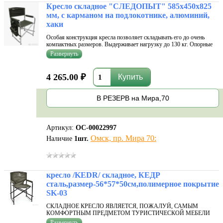
Кресло складное "СЛЕДОПЫТ" 585х450х825
мм, с карманом на подлокотнике, алюминий,
хаки
Особая конструкция кресла позволяет складывать его до очень
компактных размеров. Выдерживает нагрузку до 130 кг. Опорные
ножки оснащены законцовками из высокопрочного пластика, что
делает конструкцию более устойчивой. Спинка и сидение кресла
изготовлен...
4 265.00 ₽
В РЕЗЕРВ на Мира,70
Артикул:
ОС-00022997
Омск, пр. Мира 70:
Наличие
1
шт.
кресло /KEDR/ складное, КЕДР
сталь,размер-56*57*50см,полимерное покрытие
SK-03
СКЛАДНОЕ КРЕСЛО ЯВЛЯЕТСЯ, ПОЖАЛУЙ, САМЫМ
КОМФОРТНЫМ ПРЕДМЕТОМ ТУРИСТИЧЕСКОЙ МЕБЕЛИ
ДЛЯ СИДЕНИЯ! Компактная конструкция кресла легко