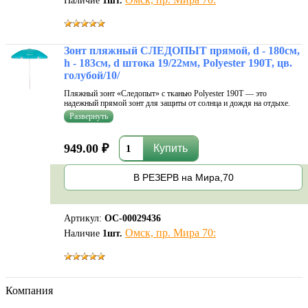
Наличие
1
шт.
Зонт пляжный СЛЕДОПЫТ прямой, d - 180см,
h - 183см, d штока 19/22мм, Polyester 190T, цв.
голубой/10/
Пляжный зонт «Следопыт» с тканью Polyester 190T — это
надежный прямой зонт для защиты от солнца и дождя на отдыхе.
Прочный купол из легкой, но устойчивой ткани обеспечивает
быструю сушку и долговечность, а стальной шток диаметром 19/22
мм гарантирует усто
949.00 ₽
В РЕЗЕРВ на Мира,70
Артикул:
ОС-00029436
Омск, пр. Мира 70:
Наличие
1
шт.
Компания