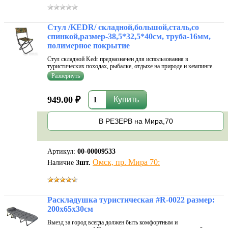
Стул /KEDR/ складной,большой,сталь,со
спинкой,размер-38,5*32,5*40см, труба-16мм,
полимерное покрытие
Стул складной Kedr предназначен для использования в
туристических походах, рыбалке, отдыхе на природе и кемпинге.
Стул отличается от табурета наличием спинки, которая создаёт при
сидении дополнительный комфорт. Складной стул Kedr всегда
выручит, когда нуж
949.00 ₽
В РЕЗЕРВ на Мира,70
Артикул:
00-00009533
Омск, пр. Мира 70:
Наличие
3
шт.
Раскладушка туристическая #R-0022 размер:
200х65х30см
Выезд за город всегда должен быть комфортным и