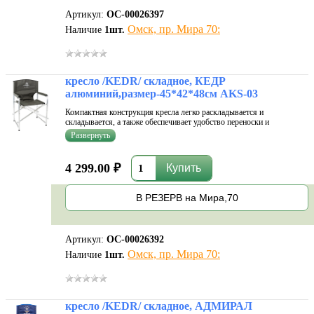
Артикул:
ОС-00026397
Омск, пр. Мира 70:
Наличие
1
шт.
кресло /KEDR/ складное, КЕДР
алюминий,размер-45*42*48см AKS-03
Компактная конструкция кресла легко раскладывается и
складывается, а также обеспечивает удобство переноски и
перевозки. Удобная спинка позволяет расслабиться и не дает спине
затекать. Мягкие подлокотники позволяют комфортно лежать
рукам. Спинка-сиденье сд
4 299.00 ₽
В РЕЗЕРВ на Мира,70
Артикул:
ОС-00026392
Омск, пр. Мира 70:
Наличие
1
шт.
кресло /KEDR/ складное, АДМИРАЛ