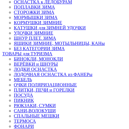
ОСНАСТКА к ЛЕДОБУРАМ
ПОПЛАВКИ ЗИМА
СТОРОЖКИ ЗИМА
МОРМЫШКИ ЗИМА
КОРМУШКИ ЗИМНИЕ
КАТУШКИ для ЗИМНЕЙ УДОЧКИ
УДОЧКИ ЗИМНИЕ
ШНУР ПЛЕТ. ЗИМА
ЯЩИКИ ЗИМНИЕ, МОТЫЛЬНИЦЫ, КАНы
БЕЗ КАТЕГОРИИ ЗИМА
ТОВАРЫ для ТУРИЗМА
БИНОКЛИ, МОНОКЛИ
ВЕРЁВКИ и ШНУРЫ
ЛОДКИ ОСНАСТКА
ЛОДОЧНАЯ ОСНАСТКА из ФАНЕРы
МЕБЕЛЬ
ОЧКИ ПОЛЯРИЗАЦИОННЫЕ
ПЛИТКИ, ПЕЧИ и ГОРЕЛКИ
ПОСУДА
ПИКНИК
РЮКЗАКИ, СУМКИ
САНИ-ВОЛОКУШИ
СПАЛЬНЫЕ МЕШКИ
ТЕРМОСА
ФОНАРИ