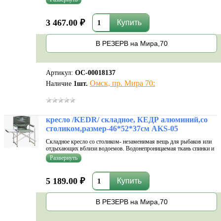
раскладывается и складывается, а также обеспечивает удобство
переноски и перевозки. Удобная спинка позволяет расслабитьс...
3 467.00 ₽
В РЕЗЕРВ на Мира,70
Артикул:
ОС-00018137
Омск, пр. Мира 70:
Наличие
1
шт.
кресло /KEDR/ складное, КЕДР алюминий,со
столиком,размер-46*52*37см AKS-05
Складное кресло со столиком- незаменимая вещь для рыбаков или
отдыхающих вблизи водоемов. Водонепроницаемая ткань спинки и
сиденья защищает от промокания. Для тех, кто предпочитает с
комфортом проводить время на природе, конструкцией
предусмотрен столик.
5 189.00 ₽
В РЕЗЕРВ на Мира,70