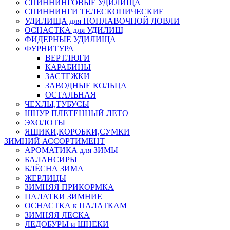
СПИННИНГОВЫЕ УДИЛИЩА
СПИННИНГИ ТЕЛЕСКОПИЧЕСКИЕ
УДИЛИЩА для ПОПЛАВОЧНОЙ ЛОВЛИ
ОСНАСТКА для УДИЛИЩ
ФИДЕРНЫЕ УДИЛИЩА
ФУРНИТУРА
ВЕРТЛЮГИ
КАРАБИНЫ
ЗАСТЕЖКИ
ЗАВОДНЫЕ КОЛЬЦА
ОСТАЛЬНАЯ
ЧЕХЛЫ,ТУБУСЫ
ШНУР ПЛЕТЕННЫЙ ЛЕТО
ЭХОЛОТЫ
ЯЩИКИ,КОРОБКИ,СУМКИ
ЗИМНИЙ АССОРТИМЕНТ
АРОМАТИКА для ЗИМЫ
БАЛАНСИРЫ
БЛЁСНА ЗИМА
ЖЕРЛИЦЫ
ЗИМНЯЯ ПРИКОРМКА
ПАЛАТКИ ЗИМНИЕ
ОСНАСТКА к ПАЛАТКАМ
ЗИМНЯЯ ЛЕСКА
ЛЕДОБУРЫ и ШНЕКИ