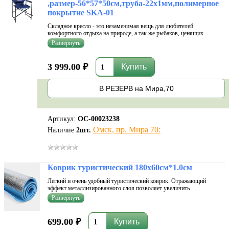
,размер-56*57*50см,труба-22х1мм,полимерное
покрытие SKA-01
Складное кресло - это незаменимая вещь для любителей
комфортного отдыха на природе, а так же рыбаков, ценящих
удобство.Каркас кресла выполнен из стальных трубок диаметром
2,2см. Особая конструкция кресла позволяет складывать его до
очень компактных размер
3 999.00 ₽
В РЕЗЕРВ на Мира,70
Артикул:
ОС-00023238
Омск, пр. Мира 70:
Наличие
2
шт.
Коврик туристический 180х60см*1.0см
Легкий и очень удобный туристический коврик. Отражающий
эффект металлизированного слоя позволяет увеличить
термоизоляционные свойства коврика без увеличения толщины
материала, в результате чего его можно использовать при более
низких температурах.
699.00 ₽