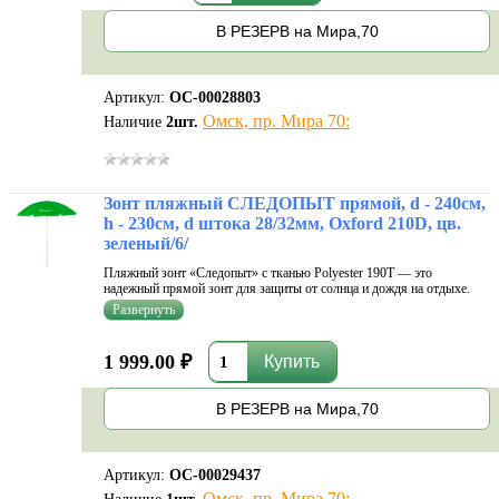
В РЕЗЕРВ на Мира,70
Артикул:
ОС-00028803
Омск, пр. Мира 70:
Наличие
2
шт.
Зонт пляжный СЛЕДОПЫТ прямой, d - 240см,
h - 230см, d штока 28/32мм, Oxford 210D, цв.
зеленый/6/
Пляжный зонт «Следопыт» с тканью Polyester 190T — это
надежный прямой зонт для защиты от солнца и дождя на отдыхе.
Прочный купол из легкой, но устойчивой ткани обеспечивает
быструю сушку и долговечность, а стальной шток диаметром 19/22
мм гарантирует усто
1 999.00 ₽
В РЕЗЕРВ на Мира,70
Артикул:
ОС-00029437
Омск, пр. Мира 70: