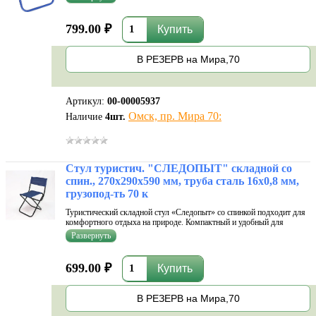
темно-синий. Размеры: 320х340х580 мм.
799.00 ₽
В РЕЗЕРВ на Мира,70
Артикул:
00-00005937
Омск, пр. Мира 70:
Наличие
4
шт.
Стул туристич. "СЛЕДОПЫТ" складной со
спин., 270х290х590 мм, труба сталь 16х0,8 мм,
грузопод-ть 70 к
Туристический складной стул «Следопыт» со спинкой подходит для
комфортного отдыха на природе. Компактный и удобный для
переноски. Каркас стула изготовлен из прочной стальной трубы,
обеспечивая надёжность и устойчивость конструкции. Стул легко
складывается
699.00 ₽
В РЕЗЕРВ на Мира,70