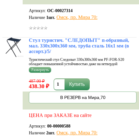
Артикул:
ОС-00027314
Омск, пр. Мира 70:
Наличие
1
шт.
Стул туристич. "СЛЕДОПЫТ" п-образный,
мал. 330х300х360 мм, труба сталь 16х1 мм (в
ассорт.)/5/
Туристический стул Следопыт 330х300х360 мм PF-FOR-S20
обладает повышенной устойчивостью даже на нетвердой
поверхности, чем удобен на рыбалке, в походе или на дачном
участке. Несмотря на небольшие габариты выдерживает
значительные нагрузки, а надежный с...
487.00 ₽
438.30 ₽
В РЕЗЕРВ на Мира,70
ЦЕНА при ЗАКАЗЕ на сайте
Артикул:
00-00000588
Омск, пр. Мира 70:
Наличие
2
шт.