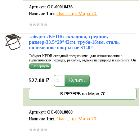
Артикул:
ОС-00018436
Омск, пр. Мира 70:
Наличие
1
шт.
табурет /KEDR/ складной, средний,
размер-33,5*29*42см, труба-16мм, сталь,
полимерное покрытие ST-02
Табурет KEDR складной предназначен для использования в
туристических походах, рыбалке, отдыхе на природе и кемпинге. Он
всегда выручит, когда нужна мобильность на местности или
компактность места для сидения, когда более комфортабельные и
громоздкие кресл
527.00 ₽
В РЕЗЕРВ на Мира,70
Артикул:
ОС-00018860
Омск, пр. Мира 70:
Наличие
1
шт.