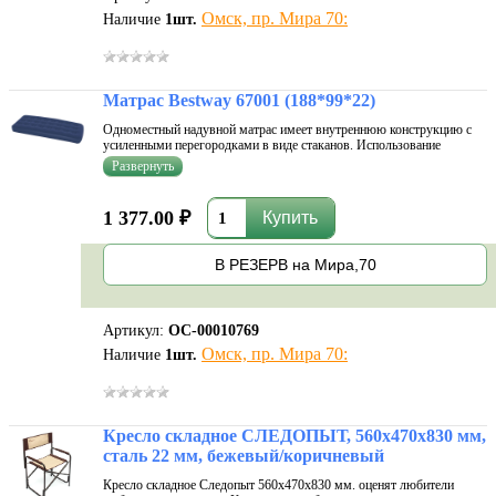
Омск, пр. Мира 70:
Наличие
1
шт.
Матрас Bestway 67001 (188*99*22)
Одноместный надувной матрас имеет внутреннюю конструкцию с
усиленными перегородками в виде стаканов. Использование
трубчатых перегородок придает матрасу повышенную
износостойкость и жесткость. Высококачественное флокированное
покрытие поверхности данно...
1 377.00 ₽
В РЕЗЕРВ на Мира,70
Артикул:
ОС-00010769
Омск, пр. Мира 70:
Наличие
1
шт.
Кресло складное СЛЕДОПЫТ, 560х470х830 мм,
сталь 22 мм, бежевый/коричневый
Кресло складное Следопыт 560х470х830 мм. оценят любители