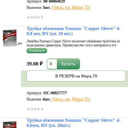
Артикул:
00-00004029
Омск, пр. Мира 70:
Наличие
3
шт.
Трубка обжимная Namazu "Copper Sleeve" d-
0,8 мм, BN (уп. 20 шт.)
Линейка Namazu Copper Sleeve включает обжимные трубочки из
меди разных диаметров. Преимущество этого материала в его
мягкости. Он хорошо поддается обработке, что исключает заусенцы
и неровности. Следовательно, такие трубочки не повреждают леску,
но при эт
39.00 ₽
В РЕЗЕРВ на Мира,70
Артикул:
ОС-00027777
Омск, пр. Мира 70:
Наличие
4
шт.
Трубка обжимная Namazu "Copper Sleeve" d-
0,6мм, BN (уп. 20шт.)