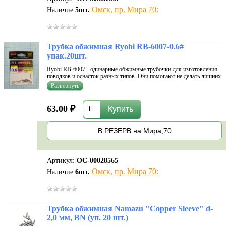
Омск, пр. Мира 70:
Наличие
5
шт.
Трубка обжимная Ryobi RB-6007-0.6#
упак.20шт.
Ryobi RB-6007 - одинарные обжимные трубочки для изготовления
поводков и оснасток разных типов. Они помогают не делать лишних
узлов в монтаже, что может плохо повлиять на его прочность.
Мягкий сплав хорошо поддается любым манипуляциям. Трубочки
не имеют ос
63.00 ₽
В РЕЗЕРВ на Мира,70
Артикул:
ОС-00028565
Омск, пр. Мира 70:
Наличие
6
шт.
Трубка обжимная Namazu "Copper Sleeve" d-
2,0 мм, BN (уп. 20 шт.)