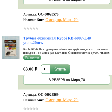
Артикул:
ОС-00028570
Омск, пр. Мира 70:
Наличие
5
шт.
Трубка обжимная Ryobi RB-6007-1.4#
упак.20шт.
Ryobi RB-6007 - одинарные обжимные трубочки для изготовления
поводков и оснасток разных типов. Они помогают не делать лишних
узлов в монтаже, что может плохо повлиять на его прочность.
Мягкий сплав хорошо поддается любым манипуляциям. Трубочки
не имеют ос
63.00 ₽
В РЕЗЕРВ на Мира,70
Артикул:
ОС-00028569
Омск, пр. Мира 70:
Наличие
5
шт.