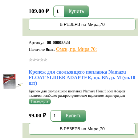
застежкой Nice Sna
109.00 ₽
В РЕЗЕРВ на Мира,70
Артикул:
00-00005524
Омск, пр. Мира 70:
Наличие
8
шт.
Крепеж для скользящего поплавка Namazu
FLOAT SLIDER ADAPTER, цв. BN, р. M (уп.10
шт)
Крепеж для скользящего поплавка Namazu Float Slider Adapter
является наиболее распространенным вариантом адаптера для
скользящего крепления поплавков. На втулке для крепления
поплавка, через которую проходит леска, закреплен вертлюжок с
застежкой Nice Sna
99.00 ₽
В РЕЗЕРВ на Мира,70