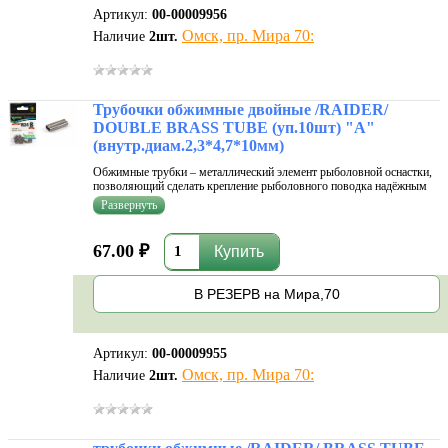
Артикул:
00-00009956
Омск, пр. Мира 70:
Наличие
2
шт.
Трубочки обжимные двойные /RAIDER/
DOUBLE BRASS TUBE (уп.10шт) "A"
(внутр.диам.2,3*4,7*10мм)
Обжимные трубки – металлический элемент рыболовной оснастки,
позволяющий сделать крепление рыболовного поводка надёжным
без использования узлов – как известно, они существенно
уменьшают прочность монофильной лески. Диаметр трубки должен
быт...
67.00 ₽
В РЕЗЕРВ на Мира,70
Артикул:
00-00009955
Омск, пр. Мира 70:
Наличие
2
шт.