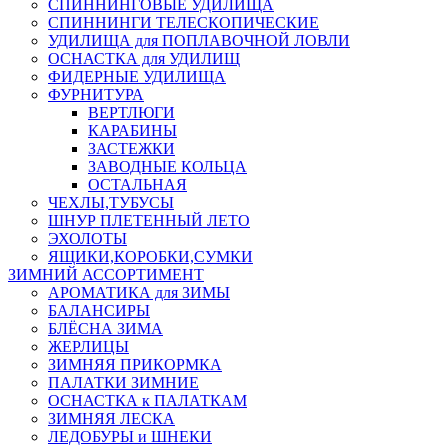
СПИННИНГОВЫЕ УДИЛИЩА
СПИННИНГИ ТЕЛЕСКОПИЧЕСКИЕ
УДИЛИЩА для ПОПЛАВОЧНОЙ ЛОВЛИ
ОСНАСТКА для УДИЛИЩ
ФИДЕРНЫЕ УДИЛИЩА
ФУРНИТУРА
ВЕРТЛЮГИ
КАРАБИНЫ
ЗАСТЕЖКИ
ЗАВОДНЫЕ КОЛЬЦА
ОСТАЛЬНАЯ
ЧЕХЛЫ,ТУБУСЫ
ШНУР ПЛЕТЕННЫЙ ЛЕТО
ЭХОЛОТЫ
ЯЩИКИ,КОРОБКИ,СУМКИ
ЗИМНИЙ АССОРТИМЕНТ
АРОМАТИКА для ЗИМЫ
БАЛАНСИРЫ
БЛЁСНА ЗИМА
ЖЕРЛИЦЫ
ЗИМНЯЯ ПРИКОРМКА
ПАЛАТКИ ЗИМНИЕ
ОСНАСТКА к ПАЛАТКАМ
ЗИМНЯЯ ЛЕСКА
ЛЕДОБУРЫ и ШНЕКИ