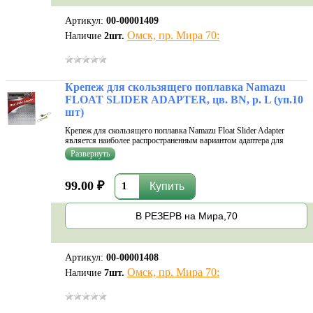
Артикул:
00-00001409
Омск, пр. Мира 70:
Наличие
2
шт.
Крепеж для скользящего поплавка Namazu
FLOAT SLIDER ADAPTER, цв. BN, р. L (уп.10
шт)
Крепеж для скользящего поплавка Namazu Float Slider Adapter
является наиболее распространенным вариантом адаптера для
скользящего крепления поплавков. На втулке для крепления
поплавка, через которую проходит леска, закреплен вертлюжок с
застежкой Nice Sna
99.00 ₽
В РЕЗЕРВ на Мира,70
Артикул:
00-00001408
Омск, пр. Мира 70:
Наличие
7
шт.