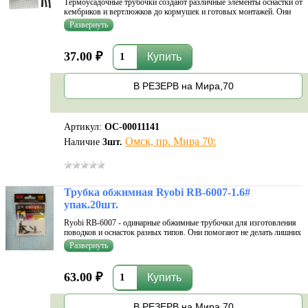
Термоусадочные трубочки создают различные элементы оснастки от
кембриков и вертлюжков до кормушек и готовых монтажей. Они
помогают сделать узлы и различные соединения более прочными.
Еще один плюс - пока разогретая трубка не застыла и не затвердела,
ей...
37.00 ₽
В РЕЗЕРВ на Мира,70
Артикул:
ОС-00011141
Омск, пр. Мира 70:
Наличие
3
шт.
Трубка обжимная Ryobi RB-6007-1.6#
упак.20шт.
Ryobi RB-6007 - одинарные обжимные трубочки для изготовления
поводков и оснасток разных типов. Они помогают не делать лишних
узлов в монтаже, что может плохо повлиять на его прочность.
Мягкий сплав хорошо поддается любым манипуляциям. Трубочки
не имеют ос
63.00 ₽
В РЕЗЕРВ на Мира,70