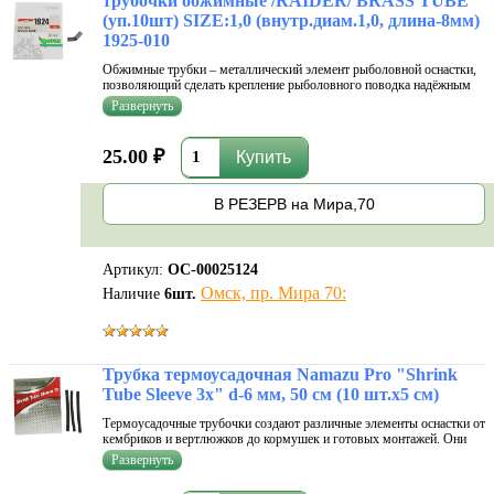
трубочки обжимные /RAIDER/ BRASS TUBE
(уп.10шт) SIZE:1,0 (внутр.диам.1,0, длина-8мм)
1925-010
Обжимные трубки – металлический элемент рыболовной оснастки,
позволяющий сделать крепление рыболовного поводка надёжным
без использования узлов – как известно, они существенно
уменьшают прочность монофильной лески. Диаметр трубки должен
быт...
25.00 ₽
В РЕЗЕРВ на Мира,70
Артикул:
ОС-00025124
Омск, пр. Мира 70:
Наличие
6
шт.
Трубка термоусадочная Namazu Pro "Shrink
Tube Sleeve 3x" d-6 мм, 50 см (10 шт.х5 см)
Термоусадочные трубочки создают различные элементы оснастки от
кембриков и вертлюжков до кормушек и готовых монтажей. Они
помогают сделать узлы и различные соединения более прочными.
Еще один плюс - пока разогретая трубка не застыла и не затвердела,
ей...