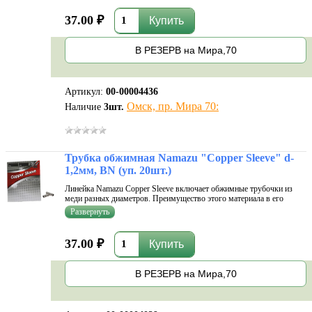
но при эт
37.00 ₽
В РЕЗЕРВ на Мира,70
Артикул:
00-00004436
Омск, пр. Мира 70:
Наличие
3
шт.
Трубка обжимная Namazu "Copper Sleeve" d-
1,2мм, BN (уп. 20шт.)
Линейка Namazu Copper Sleeve включает обжимные трубочки из
меди разных диаметров. Преимущество этого материала в его
мягкости. Он хорошо поддается обработке, что исключает заусенцы
и неровности. Следовательно, такие трубочки не повреждают леску,
но при эт
37.00 ₽
В РЕЗЕРВ на Мира,70