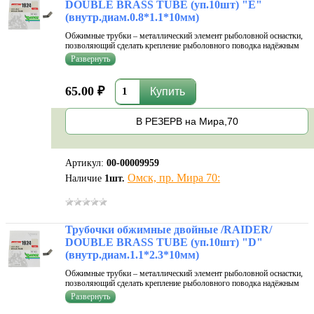
DOUBLE BRASS TUBE (уп.10шт) "E"
(внутр.диам.0.8*1.1*10мм)
Обжимные трубки – металлический элемент рыболовной оснастки,
позволяющий сделать крепление рыболовного поводка надёжным
без использования узлов – как известно, они существенно
уменьшают прочность монофильной лески. Диаметр трубки должен
быт...
65.00 ₽
В РЕЗЕРВ на Мира,70
Артикул:
00-00009959
Омск, пр. Мира 70:
Наличие
1
шт.
Трубочки обжимные двойные /RAIDER/
DOUBLE BRASS TUBE (уп.10шт) "D"
(внутр.диам.1.1*2.3*10мм)
Обжимные трубки – металлический элемент рыболовной оснастки,
позволяющий сделать крепление рыболовного поводка надёжным
без использования узлов – как известно, они существенно
уменьшают прочность монофильной лески. Диаметр трубки должен
быт...