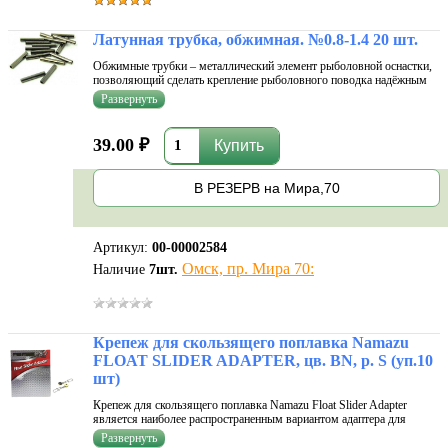
Латунная трубка, обжимная. №0.8-1.4 20 шт.
Обжимные трубки – металлический элемент рыболовной оснастки,
позволяющий сделать крепление рыболовного поводка надёжным
без использования узлов – как известно, они существенно
уменьшают прочность монофильной лески. Диаметр трубки должен
быть чуть больше д
39.00 ₽
В РЕЗЕРВ на Мира,70
Артикул:
00-00002584
Омск, пр. Мира 70:
Наличие
7
шт.
Крепеж для скользящего поплавка Namazu
FLOAT SLIDER ADAPTER, цв. BN, р. S (уп.10
шт)
Крепеж для скользящего поплавка Namazu Float Slider Adapter
является наиболее распространенным вариантом адаптера для
скользящего крепления поплавков. На втулке для крепления
поплавка, через которую проходит леска, закреплен вертлюжок с