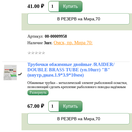
41.00 ₽
В РЕЗЕРВ на Мира,70
Артикул:
00-00009958
Омск, пр. Мира 70:
Наличие
3
шт.
Трубочки обжимные двойные /RAIDER/
DOUBLE BRASS TUBE (уп.10шт) "B"
(внутр.диам.1.9*3.9*10мм)
Обжимные трубки – металлический элемент рыболовной оснастки,
позволяющий сделать крепление рыболовного поводка надёжным
без использования узлов – как известно, они существенно
уменьшают прочность монофильной лески. Диаметр трубки должен
быт...
67.00 ₽
В РЕЗЕРВ на Мира,70