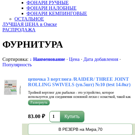
ФОНАРИ РУЧНЫЕ
ФОНАРИ НАЛОБНЫЕ
ФОНАРИ КЕМПИНГОВЫЕ
ОСТАЛЬНОЕ
ЛУЧШАЯ ЦЕНА в Омске
РАСПРОДАЖА
ФУРНИТУРА
Сортировка:
↓ Наименование
·
Цена
·
Дата добавления
·
Популярность
цепочка 3 вертлюга /RAIDER/ THREE JOINT
ROLLING SWIVELS (уп.5шт) №10 (test 14.0кг)
Тройной вертлюг для рыбалки - это устройство, которое
используется для соединения основной лески с оснасткой, такой как
крючок или вращающийся блесна. Тройной вертлюг состоит из трех
отдельных кольцевых звеньев, соединенных между собой в точке,
где они...
83.00 ₽
В РЕЗЕРВ на Мира,70