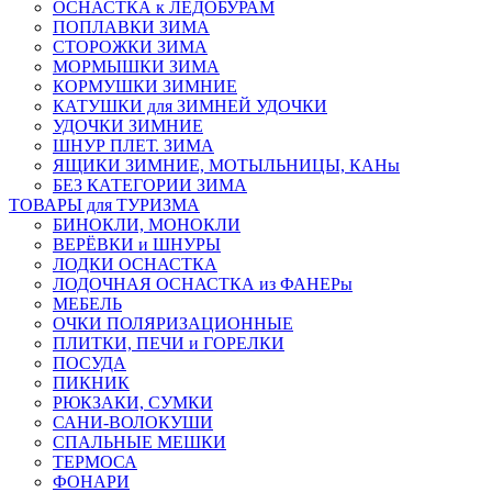
ОСНАСТКА к ЛЕДОБУРАМ
ПОПЛАВКИ ЗИМА
СТОРОЖКИ ЗИМА
МОРМЫШКИ ЗИМА
КОРМУШКИ ЗИМНИЕ
КАТУШКИ для ЗИМНЕЙ УДОЧКИ
УДОЧКИ ЗИМНИЕ
ШНУР ПЛЕТ. ЗИМА
ЯЩИКИ ЗИМНИЕ, МОТЫЛЬНИЦЫ, КАНы
БЕЗ КАТЕГОРИИ ЗИМА
ТОВАРЫ для ТУРИЗМА
БИНОКЛИ, МОНОКЛИ
ВЕРЁВКИ и ШНУРЫ
ЛОДКИ ОСНАСТКА
ЛОДОЧНАЯ ОСНАСТКА из ФАНЕРы
МЕБЕЛЬ
ОЧКИ ПОЛЯРИЗАЦИОННЫЕ
ПЛИТКИ, ПЕЧИ и ГОРЕЛКИ
ПОСУДА
ПИКНИК
РЮКЗАКИ, СУМКИ
САНИ-ВОЛОКУШИ
СПАЛЬНЫЕ МЕШКИ
ТЕРМОСА
ФОНАРИ