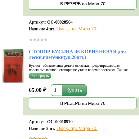
В РЕЗЕРВ на Мира,70
Артикул:
ОС-00028564
Омск, пр. Мира 70:
Наличие
4
шт.
СТОПОР БУСИНА d6 КОРИЧНЕВАЯ для
лески,плетёнки(уп.20шт.)
Бусина - обязательная деталь оснастки, предотвращающая
проскальзывание и стопорение узла в колечке застежки. Так же
бусины используются как отбойник при ударе кормушки по узлу во
время заброса. Используется как а поплавочной, так и в матчевой и
фидерно...
65.00 ₽
В РЕЗЕРВ на Мира,70
Артикул:
ОС-00018970
Омск, пр. Мира 70:
Наличие
5
шт.