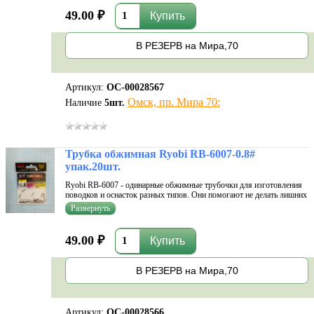
49.00 ₽
В РЕЗЕРВ на Мира,70
Артикул:
ОС-00028567
Омск, пр. Мира 70:
Наличие
5
шт.
Трубка обжимная Ryobi RB-6007-0.8#
упак.20шт.
Ryobi RB-6007 - одинарные обжимные трубочки для изготовления
поводков и оснасток разных типов. Они помогают не делать лишних
узлов в монтаже, что может плохо повлиять на его прочность.
Мягкий сплав хорошо поддается любым манипуляциям. Трубочки
не имеют ос
49.00 ₽
В РЕЗЕРВ на Мира,70
Артикул:
ОС-00028566