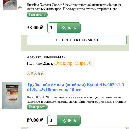
Линейка Namazu Copper Sleeve включает обжимные трубочки из
меди разных диаметров. Преимущество этого материала в его
мягкости. Он хорошо поддается обработке, что исключает заусенцы
и неровности. Следовательно, такие трубочки не повреждают леску,
но при эт
33.00 ₽
В РЕЗЕРВ на Мира,70
Артикул:
00-00004435
Омск, пр. Мира 70:
Наличие
21
шт.
Трубка обжимная (двойная) Ryobi RB-6020-1.5
d1.5x3.2x10mm упак.10шт.
Ryobi RB-6020 - двойные обжимные трубочки для изготовления
поводков и оснасток разных типов. Они помогают не делать лишних
узлов в монтаже, что может плохо повлиять на его прочность.
Мягкий сплав хорошо поддается любым манипуляциям. Трубочки
не имеют остр
89.00 ₽