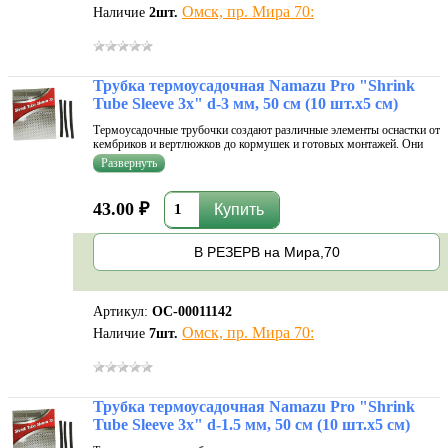
Омск, пр. Мира 70:
Наличие
2
шт.
Трубка термоусадочная Namazu Pro "Shrink
Tube Sleeve 3x" d-3 мм, 50 см (10 шт.х5 см)
Термоусадочные трубочки создают различные элементы оснастки от
кембриков и вертлюжков до кормушек и готовых монтажей. Они
помогают сделать узлы и различные соединения более прочными.
Еще один плюс - пока разогретая трубка не застыла и не затвердела,
ей...
43.00 ₽
В РЕЗЕРВ на Мира,70
Артикул:
ОС-00011142
Омск, пр. Мира 70:
Наличие
7
шт.
Трубка термоусадочная Namazu Pro "Shrink
Tube Sleeve 3x" d-1.5 мм, 50 см (10 шт.х5 см)