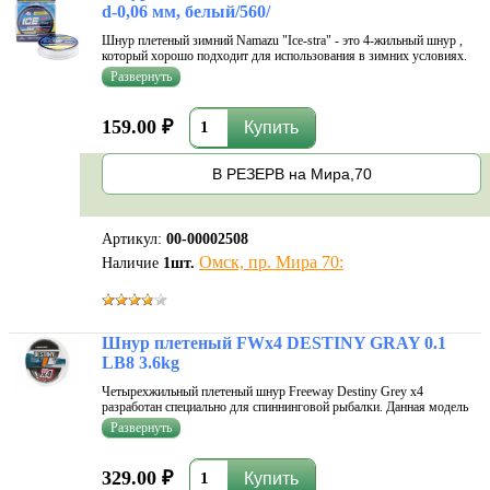
d-0,06 мм, белый/560/
Шнур плетеный зимний Namazu "Ice-stra" - это 4-жильный шнур ,
который хорошо подходит для использования в зимних условиях.
Шнур изготовлен из улучшенных плотно переплетенных волокон с
применением технологи FCC-Freeze, благодаря которой в шнуре
сочетаются
159.00 ₽
В РЕЗЕРВ на Мира,70
Артикул:
00-00002508
Омск, пр. Мира 70:
Наличие
1
шт.
Шнур плетеный FWx4 DESTINY GRAY 0.1
LB8 3.6kg
Четырехжильный плетеный шнур Freeway Destiny Grey x4
разработан специально для спиннинговой рыбалки. Данная модель
шнура завоевала свою популярность, благодаря отличным рабочим
характеристикам. Шнур обладает отличной прочностью плетения,
износостойкостью
329.00 ₽