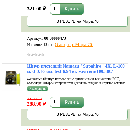
также соотве...
321.00 ₽
В РЕЗЕРВ на Мира,70
Артикул:
00-00000473
Омск, пр. Мира 70:
Наличие
13
шт.
Шнур плетеный Namazu "Supahiro" 4Х, L-100
м, d-0,16 мм, test-6,94 кг, желтый/100/300/
4-х жильный шнур изготовлен с применением технологии FCC,
благодаря которой сохраняется идеально гладкое и круглое сечение
по всей длине. Показывает отличные характеристики высокой
прочности на узлах, повышенную устойчивость к истиранию, а
также соотве...
321.00 ₽
288.90 ₽
В РЕЗЕРВ на Мира,70