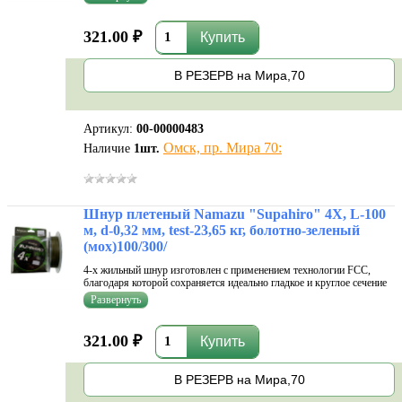
прочности на узлах, повышенную устойчивость к истиранию, а
также соотве...
321.00 ₽
В РЕЗЕРВ на Мира,70
Артикул:
00-00000483
Омск, пр. Мира 70:
Наличие
1
шт.
Шнур плетеный Namazu "Supahiro" 4Х, L-100
м, d-0,32 мм, test-23,65 кг, болотно-зеленый
(мох)100/300/
4-х жильный шнур изготовлен с применением технологии FCC,
благодаря которой сохраняется идеально гладкое и круглое сечение
по всей длине. Показывает отличные характеристики высокой
прочности на узлах, повышенную устойчивость к истиранию, а
также соотве...
321.00 ₽
В РЕЗЕРВ на Мира,70