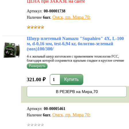
ЦЕНА при ЗАКАЗЕ на сайте
Артикул:
00-00001738
Омск, пр. Мира 70:
Наличие
6
шт.
Шнур плетеный Namazu "Supahiro" 4Х, L-100
м, d-0,16 мм, test-6,94 кг, болотно-зеленый
(мох)100/300/
4-х жильный шнур изготовлен с применением технологии FCC,
благодаря которой сохраняется идеально гладкое и круглое сечение
по всей длине. Показывает отличные характеристики высокой
прочности на узлах, повышенную устойчивость к истиранию, а
также соотве...
321.00 ₽
В РЕЗЕРВ на Мира,70
Артикул:
00-00005461
Омск, пр. Мира 70:
Наличие
6
шт.