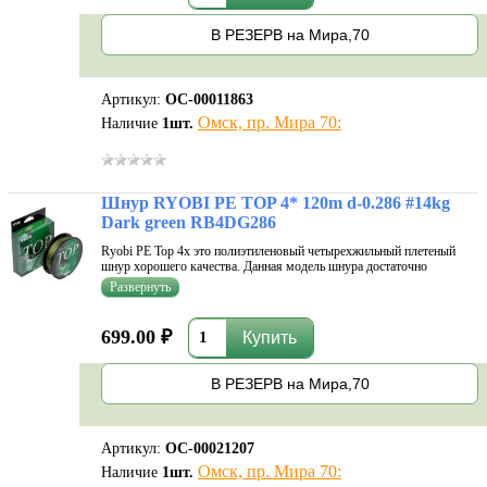
В РЕЗЕРВ на Мира,70
Артикул:
ОС-00011863
Омск, пр. Мира 70:
Наличие
1
шт.
Шнур RYOBI PE TOP 4* 120m d-0.286 #14kg
Dark green RB4DG286
Ryobi PE Top 4х это полиэтиленовый четырехжильный плетеный
шнур хорошего качества. Данная модель шнура достаточно
востребована, благодаря своим превосходным рабочим
характеристикам. Шнур обладает отличной прочностью плетения,
износостойкостью и долговечно
699.00 ₽
В РЕЗЕРВ на Мира,70
Артикул:
ОС-00021207
Омск, пр. Мира 70:
Наличие
1
шт.