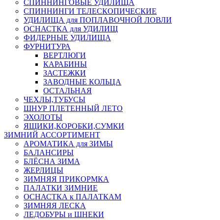
СПИННИНГОВЫЕ УДИЛИЩА
СПИННИНГИ ТЕЛЕСКОПИЧЕСКИЕ
УДИЛИЩА для ПОПЛАВОЧНОЙ ЛОВЛИ
ОСНАСТКА для УДИЛИЩ
ФИДЕРНЫЕ УДИЛИЩА
ФУРНИТУРА
ВЕРТЛЮГИ
КАРАБИНЫ
ЗАСТЕЖКИ
ЗАВОДНЫЕ КОЛЬЦА
ОСТАЛЬНАЯ
ЧЕХЛЫ,ТУБУСЫ
ШНУР ПЛЕТЕННЫЙ ЛЕТО
ЭХОЛОТЫ
ЯЩИКИ,КОРОБКИ,СУМКИ
ЗИМНИЙ АССОРТИМЕНТ
АРОМАТИКА для ЗИМЫ
БАЛАНСИРЫ
БЛЁСНА ЗИМА
ЖЕРЛИЦЫ
ЗИМНЯЯ ПРИКОРМКА
ПАЛАТКИ ЗИМНИЕ
ОСНАСТКА к ПАЛАТКАМ
ЗИМНЯЯ ЛЕСКА
ЛЕДОБУРЫ и ШНЕКИ