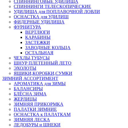
СПИННИНГОВЫЕ УДИЛИЩА
СПИННИНГИ ТЕЛЕСКОПИЧЕСКИЕ
УДИЛИЩА для ПОПЛАВОЧНОЙ ЛОВЛИ
ОСНАСТКА для УДИЛИЩ
ФИДЕРНЫЕ УДИЛИЩА
ФУРНИТУРА
ВЕРТЛЮГИ
КАРАБИНЫ
ЗАСТЕЖКИ
ЗАВОДНЫЕ КОЛЬЦА
ОСТАЛЬНАЯ
ЧЕХЛЫ,ТУБУСЫ
ШНУР ПЛЕТЕННЫЙ ЛЕТО
ЭХОЛОТЫ
ЯЩИКИ,КОРОБКИ,СУМКИ
ЗИМНИЙ АССОРТИМЕНТ
АРОМАТИКА для ЗИМЫ
БАЛАНСИРЫ
БЛЁСНА ЗИМА
ЖЕРЛИЦЫ
ЗИМНЯЯ ПРИКОРМКА
ПАЛАТКИ ЗИМНИЕ
ОСНАСТКА к ПАЛАТКАМ
ЗИМНЯЯ ЛЕСКА
ЛЕДОБУРЫ и ШНЕКИ