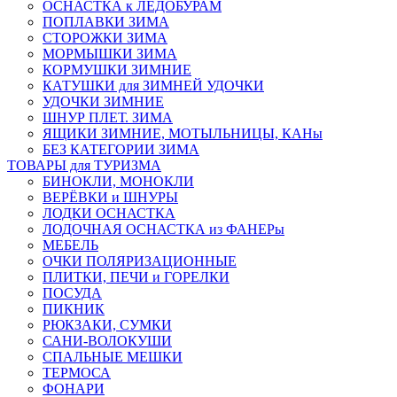
ОСНАСТКА к ЛЕДОБУРАМ
ПОПЛАВКИ ЗИМА
СТОРОЖКИ ЗИМА
МОРМЫШКИ ЗИМА
КОРМУШКИ ЗИМНИЕ
КАТУШКИ для ЗИМНЕЙ УДОЧКИ
УДОЧКИ ЗИМНИЕ
ШНУР ПЛЕТ. ЗИМА
ЯЩИКИ ЗИМНИЕ, МОТЫЛЬНИЦЫ, КАНы
БЕЗ КАТЕГОРИИ ЗИМА
ТОВАРЫ для ТУРИЗМА
БИНОКЛИ, МОНОКЛИ
ВЕРЁВКИ и ШНУРЫ
ЛОДКИ ОСНАСТКА
ЛОДОЧНАЯ ОСНАСТКА из ФАНЕРы
МЕБЕЛЬ
ОЧКИ ПОЛЯРИЗАЦИОННЫЕ
ПЛИТКИ, ПЕЧИ и ГОРЕЛКИ
ПОСУДА
ПИКНИК
РЮКЗАКИ, СУМКИ
САНИ-ВОЛОКУШИ
СПАЛЬНЫЕ МЕШКИ
ТЕРМОСА
ФОНАРИ