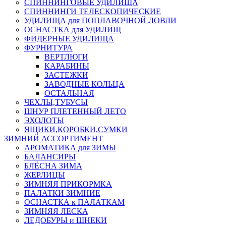
СПИННИНГОВЫЕ УДИЛИЩА
СПИННИНГИ ТЕЛЕСКОПИЧЕСКИЕ
УДИЛИЩА для ПОПЛАВОЧНОЙ ЛОВЛИ
ОСНАСТКА для УДИЛИЩ
ФИДЕРНЫЕ УДИЛИЩА
ФУРНИТУРА
ВЕРТЛЮГИ
КАРАБИНЫ
ЗАСТЕЖКИ
ЗАВОДНЫЕ КОЛЬЦА
ОСТАЛЬНАЯ
ЧЕХЛЫ,ТУБУСЫ
ШНУР ПЛЕТЕННЫЙ ЛЕТО
ЭХОЛОТЫ
ЯЩИКИ,КОРОБКИ,СУМКИ
ЗИМНИЙ АССОРТИМЕНТ
АРОМАТИКА для ЗИМЫ
БАЛАНСИРЫ
БЛЁСНА ЗИМА
ЖЕРЛИЦЫ
ЗИМНЯЯ ПРИКОРМКА
ПАЛАТКИ ЗИМНИЕ
ОСНАСТКА к ПАЛАТКАМ
ЗИМНЯЯ ЛЕСКА
ЛЕДОБУРЫ и ШНЕКИ