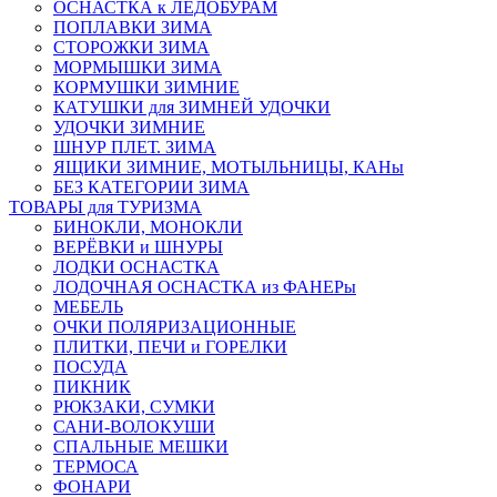
ОСНАСТКА к ЛЕДОБУРАМ
ПОПЛАВКИ ЗИМА
СТОРОЖКИ ЗИМА
МОРМЫШКИ ЗИМА
КОРМУШКИ ЗИМНИЕ
КАТУШКИ для ЗИМНЕЙ УДОЧКИ
УДОЧКИ ЗИМНИЕ
ШНУР ПЛЕТ. ЗИМА
ЯЩИКИ ЗИМНИЕ, МОТЫЛЬНИЦЫ, КАНы
БЕЗ КАТЕГОРИИ ЗИМА
ТОВАРЫ для ТУРИЗМА
БИНОКЛИ, МОНОКЛИ
ВЕРЁВКИ и ШНУРЫ
ЛОДКИ ОСНАСТКА
ЛОДОЧНАЯ ОСНАСТКА из ФАНЕРы
МЕБЕЛЬ
ОЧКИ ПОЛЯРИЗАЦИОННЫЕ
ПЛИТКИ, ПЕЧИ и ГОРЕЛКИ
ПОСУДА
ПИКНИК
РЮКЗАКИ, СУМКИ
САНИ-ВОЛОКУШИ
СПАЛЬНЫЕ МЕШКИ
ТЕРМОСА
ФОНАРИ