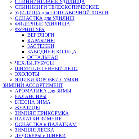
СПИННИНГОВЫЕ УДИЛИЩА
СПИННИНГИ ТЕЛЕСКОПИЧЕСКИЕ
УДИЛИЩА для ПОПЛАВОЧНОЙ ЛОВЛИ
ОСНАСТКА для УДИЛИЩ
ФИДЕРНЫЕ УДИЛИЩА
ФУРНИТУРА
ВЕРТЛЮГИ
КАРАБИНЫ
ЗАСТЕЖКИ
ЗАВОДНЫЕ КОЛЬЦА
ОСТАЛЬНАЯ
ЧЕХЛЫ,ТУБУСЫ
ШНУР ПЛЕТЕННЫЙ ЛЕТО
ЭХОЛОТЫ
ЯЩИКИ,КОРОБКИ,СУМКИ
ЗИМНИЙ АССОРТИМЕНТ
АРОМАТИКА для ЗИМЫ
БАЛАНСИРЫ
БЛЁСНА ЗИМА
ЖЕРЛИЦЫ
ЗИМНЯЯ ПРИКОРМКА
ПАЛАТКИ ЗИМНИЕ
ОСНАСТКА к ПАЛАТКАМ
ЗИМНЯЯ ЛЕСКА
ЛЕДОБУРЫ и ШНЕКИ