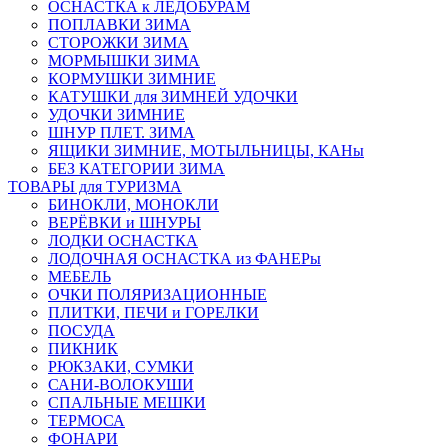
ОСНАСТКА к ЛЕДОБУРАМ
ПОПЛАВКИ ЗИМА
СТОРОЖКИ ЗИМА
МОРМЫШКИ ЗИМА
КОРМУШКИ ЗИМНИЕ
КАТУШКИ для ЗИМНЕЙ УДОЧКИ
УДОЧКИ ЗИМНИЕ
ШНУР ПЛЕТ. ЗИМА
ЯЩИКИ ЗИМНИЕ, МОТЫЛЬНИЦЫ, КАНы
БЕЗ КАТЕГОРИИ ЗИМА
ТОВАРЫ для ТУРИЗМА
БИНОКЛИ, МОНОКЛИ
ВЕРЁВКИ и ШНУРЫ
ЛОДКИ ОСНАСТКА
ЛОДОЧНАЯ ОСНАСТКА из ФАНЕРы
МЕБЕЛЬ
ОЧКИ ПОЛЯРИЗАЦИОННЫЕ
ПЛИТКИ, ПЕЧИ и ГОРЕЛКИ
ПОСУДА
ПИКНИК
РЮКЗАКИ, СУМКИ
САНИ-ВОЛОКУШИ
СПАЛЬНЫЕ МЕШКИ
ТЕРМОСА
ФОНАРИ