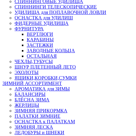
СПИННИНГОВЫЕ УДИЛИЩА
СПИННИНГИ ТЕЛЕСКОПИЧЕСКИЕ
УДИЛИЩА для ПОПЛАВОЧНОЙ ЛОВЛИ
ОСНАСТКА для УДИЛИЩ
ФИДЕРНЫЕ УДИЛИЩА
ФУРНИТУРА
ВЕРТЛЮГИ
КАРАБИНЫ
ЗАСТЕЖКИ
ЗАВОДНЫЕ КОЛЬЦА
ОСТАЛЬНАЯ
ЧЕХЛЫ,ТУБУСЫ
ШНУР ПЛЕТЕННЫЙ ЛЕТО
ЭХОЛОТЫ
ЯЩИКИ,КОРОБКИ,СУМКИ
ЗИМНИЙ АССОРТИМЕНТ
АРОМАТИКА для ЗИМЫ
БАЛАНСИРЫ
БЛЁСНА ЗИМА
ЖЕРЛИЦЫ
ЗИМНЯЯ ПРИКОРМКА
ПАЛАТКИ ЗИМНИЕ
ОСНАСТКА к ПАЛАТКАМ
ЗИМНЯЯ ЛЕСКА
ЛЕДОБУРЫ и ШНЕКИ