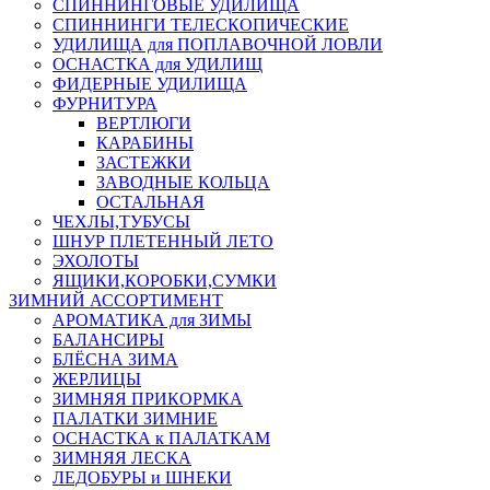
СПИННИНГОВЫЕ УДИЛИЩА
СПИННИНГИ ТЕЛЕСКОПИЧЕСКИЕ
УДИЛИЩА для ПОПЛАВОЧНОЙ ЛОВЛИ
ОСНАСТКА для УДИЛИЩ
ФИДЕРНЫЕ УДИЛИЩА
ФУРНИТУРА
ВЕРТЛЮГИ
КАРАБИНЫ
ЗАСТЕЖКИ
ЗАВОДНЫЕ КОЛЬЦА
ОСТАЛЬНАЯ
ЧЕХЛЫ,ТУБУСЫ
ШНУР ПЛЕТЕННЫЙ ЛЕТО
ЭХОЛОТЫ
ЯЩИКИ,КОРОБКИ,СУМКИ
ЗИМНИЙ АССОРТИМЕНТ
АРОМАТИКА для ЗИМЫ
БАЛАНСИРЫ
БЛЁСНА ЗИМА
ЖЕРЛИЦЫ
ЗИМНЯЯ ПРИКОРМКА
ПАЛАТКИ ЗИМНИЕ
ОСНАСТКА к ПАЛАТКАМ
ЗИМНЯЯ ЛЕСКА
ЛЕДОБУРЫ и ШНЕКИ