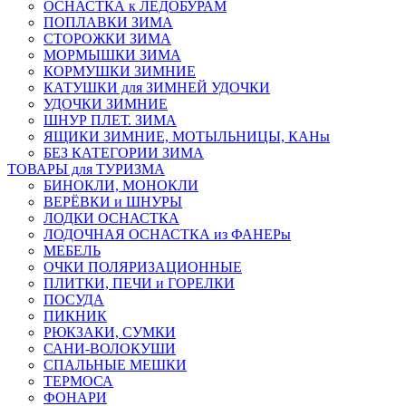
ОСНАСТКА к ЛЕДОБУРАМ
ПОПЛАВКИ ЗИМА
СТОРОЖКИ ЗИМА
МОРМЫШКИ ЗИМА
КОРМУШКИ ЗИМНИЕ
КАТУШКИ для ЗИМНЕЙ УДОЧКИ
УДОЧКИ ЗИМНИЕ
ШНУР ПЛЕТ. ЗИМА
ЯЩИКИ ЗИМНИЕ, МОТЫЛЬНИЦЫ, КАНы
БЕЗ КАТЕГОРИИ ЗИМА
ТОВАРЫ для ТУРИЗМА
БИНОКЛИ, МОНОКЛИ
ВЕРЁВКИ и ШНУРЫ
ЛОДКИ ОСНАСТКА
ЛОДОЧНАЯ ОСНАСТКА из ФАНЕРы
МЕБЕЛЬ
ОЧКИ ПОЛЯРИЗАЦИОННЫЕ
ПЛИТКИ, ПЕЧИ и ГОРЕЛКИ
ПОСУДА
ПИКНИК
РЮКЗАКИ, СУМКИ
САНИ-ВОЛОКУШИ
СПАЛЬНЫЕ МЕШКИ
ТЕРМОСА
ФОНАРИ