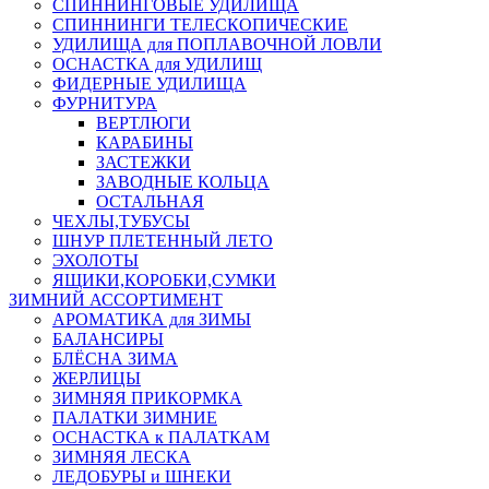
СПИННИНГОВЫЕ УДИЛИЩА
СПИННИНГИ ТЕЛЕСКОПИЧЕСКИЕ
УДИЛИЩА для ПОПЛАВОЧНОЙ ЛОВЛИ
ОСНАСТКА для УДИЛИЩ
ФИДЕРНЫЕ УДИЛИЩА
ФУРНИТУРА
ВЕРТЛЮГИ
КАРАБИНЫ
ЗАСТЕЖКИ
ЗАВОДНЫЕ КОЛЬЦА
ОСТАЛЬНАЯ
ЧЕХЛЫ,ТУБУСЫ
ШНУР ПЛЕТЕННЫЙ ЛЕТО
ЭХОЛОТЫ
ЯЩИКИ,КОРОБКИ,СУМКИ
ЗИМНИЙ АССОРТИМЕНТ
АРОМАТИКА для ЗИМЫ
БАЛАНСИРЫ
БЛЁСНА ЗИМА
ЖЕРЛИЦЫ
ЗИМНЯЯ ПРИКОРМКА
ПАЛАТКИ ЗИМНИЕ
ОСНАСТКА к ПАЛАТКАМ
ЗИМНЯЯ ЛЕСКА
ЛЕДОБУРЫ и ШНЕКИ