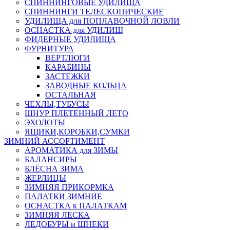
СПИННИНГОВЫЕ УДИЛИЩА
СПИННИНГИ ТЕЛЕСКОПИЧЕСКИЕ
УДИЛИЩА для ПОПЛАВОЧНОЙ ЛОВЛИ
ОСНАСТКА для УДИЛИЩ
ФИДЕРНЫЕ УДИЛИЩА
ФУРНИТУРА
ВЕРТЛЮГИ
КАРАБИНЫ
ЗАСТЕЖКИ
ЗАВОДНЫЕ КОЛЬЦА
ОСТАЛЬНАЯ
ЧЕХЛЫ,ТУБУСЫ
ШНУР ПЛЕТЕННЫЙ ЛЕТО
ЭХОЛОТЫ
ЯЩИКИ,КОРОБКИ,СУМКИ
ЗИМНИЙ АССОРТИМЕНТ
АРОМАТИКА для ЗИМЫ
БАЛАНСИРЫ
БЛЁСНА ЗИМА
ЖЕРЛИЦЫ
ЗИМНЯЯ ПРИКОРМКА
ПАЛАТКИ ЗИМНИЕ
ОСНАСТКА к ПАЛАТКАМ
ЗИМНЯЯ ЛЕСКА
ЛЕДОБУРЫ и ШНЕКИ