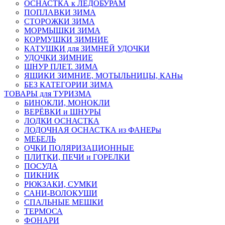
ОСНАСТКА к ЛЕДОБУРАМ
ПОПЛАВКИ ЗИМА
СТОРОЖКИ ЗИМА
МОРМЫШКИ ЗИМА
КОРМУШКИ ЗИМНИЕ
КАТУШКИ для ЗИМНЕЙ УДОЧКИ
УДОЧКИ ЗИМНИЕ
ШНУР ПЛЕТ. ЗИМА
ЯЩИКИ ЗИМНИЕ, МОТЫЛЬНИЦЫ, КАНы
БЕЗ КАТЕГОРИИ ЗИМА
ТОВАРЫ для ТУРИЗМА
БИНОКЛИ, МОНОКЛИ
ВЕРЁВКИ и ШНУРЫ
ЛОДКИ ОСНАСТКА
ЛОДОЧНАЯ ОСНАСТКА из ФАНЕРы
МЕБЕЛЬ
ОЧКИ ПОЛЯРИЗАЦИОННЫЕ
ПЛИТКИ, ПЕЧИ и ГОРЕЛКИ
ПОСУДА
ПИКНИК
РЮКЗАКИ, СУМКИ
САНИ-ВОЛОКУШИ
СПАЛЬНЫЕ МЕШКИ
ТЕРМОСА
ФОНАРИ