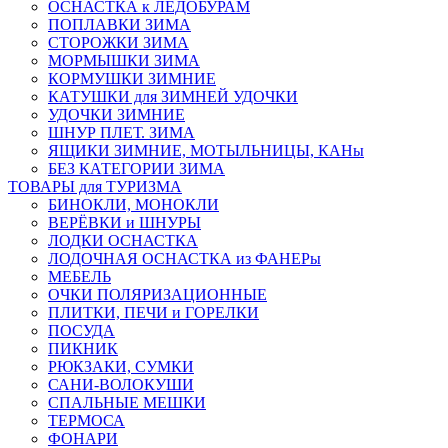
ОСНАСТКА к ЛЕДОБУРАМ
ПОПЛАВКИ ЗИМА
СТОРОЖКИ ЗИМА
МОРМЫШКИ ЗИМА
КОРМУШКИ ЗИМНИЕ
КАТУШКИ для ЗИМНЕЙ УДОЧКИ
УДОЧКИ ЗИМНИЕ
ШНУР ПЛЕТ. ЗИМА
ЯЩИКИ ЗИМНИЕ, МОТЫЛЬНИЦЫ, КАНы
БЕЗ КАТЕГОРИИ ЗИМА
ТОВАРЫ для ТУРИЗМА
БИНОКЛИ, МОНОКЛИ
ВЕРЁВКИ и ШНУРЫ
ЛОДКИ ОСНАСТКА
ЛОДОЧНАЯ ОСНАСТКА из ФАНЕРы
МЕБЕЛЬ
ОЧКИ ПОЛЯРИЗАЦИОННЫЕ
ПЛИТКИ, ПЕЧИ и ГОРЕЛКИ
ПОСУДА
ПИКНИК
РЮКЗАКИ, СУМКИ
САНИ-ВОЛОКУШИ
СПАЛЬНЫЕ МЕШКИ
ТЕРМОСА
ФОНАРИ