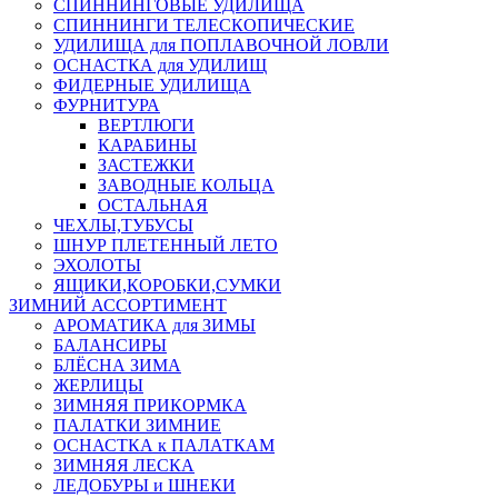
СПИННИНГОВЫЕ УДИЛИЩА
СПИННИНГИ ТЕЛЕСКОПИЧЕСКИЕ
УДИЛИЩА для ПОПЛАВОЧНОЙ ЛОВЛИ
ОСНАСТКА для УДИЛИЩ
ФИДЕРНЫЕ УДИЛИЩА
ФУРНИТУРА
ВЕРТЛЮГИ
КАРАБИНЫ
ЗАСТЕЖКИ
ЗАВОДНЫЕ КОЛЬЦА
ОСТАЛЬНАЯ
ЧЕХЛЫ,ТУБУСЫ
ШНУР ПЛЕТЕННЫЙ ЛЕТО
ЭХОЛОТЫ
ЯЩИКИ,КОРОБКИ,СУМКИ
ЗИМНИЙ АССОРТИМЕНТ
АРОМАТИКА для ЗИМЫ
БАЛАНСИРЫ
БЛЁСНА ЗИМА
ЖЕРЛИЦЫ
ЗИМНЯЯ ПРИКОРМКА
ПАЛАТКИ ЗИМНИЕ
ОСНАСТКА к ПАЛАТКАМ
ЗИМНЯЯ ЛЕСКА
ЛЕДОБУРЫ и ШНЕКИ