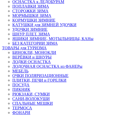
ОСНАСТКА к ЛЕДОБУРАМ
ПОПЛАВКИ ЗИМА
СТОРОЖКИ ЗИМА
МОРМЫШКИ ЗИМА
КОРМУШКИ ЗИМНИЕ
КАТУШКИ для ЗИМНЕЙ УДОЧКИ
УДОЧКИ ЗИМНИЕ
ШНУР ПЛЕТ. ЗИМА
ЯЩИКИ ЗИМНИЕ, МОТЫЛЬНИЦЫ, КАНы
БЕЗ КАТЕГОРИИ ЗИМА
ТОВАРЫ для ТУРИЗМА
БИНОКЛИ, МОНОКЛИ
ВЕРЁВКИ и ШНУРЫ
ЛОДКИ ОСНАСТКА
ЛОДОЧНАЯ ОСНАСТКА из ФАНЕРы
МЕБЕЛЬ
ОЧКИ ПОЛЯРИЗАЦИОННЫЕ
ПЛИТКИ, ПЕЧИ и ГОРЕЛКИ
ПОСУДА
ПИКНИК
РЮКЗАКИ, СУМКИ
САНИ-ВОЛОКУШИ
СПАЛЬНЫЕ МЕШКИ
ТЕРМОСА
ФОНАРИ