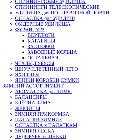
СПИННИНГОВЫЕ УДИЛИЩА
СПИННИНГИ ТЕЛЕСКОПИЧЕСКИЕ
УДИЛИЩА для ПОПЛАВОЧНОЙ ЛОВЛИ
ОСНАСТКА для УДИЛИЩ
ФИДЕРНЫЕ УДИЛИЩА
ФУРНИТУРА
ВЕРТЛЮГИ
КАРАБИНЫ
ЗАСТЕЖКИ
ЗАВОДНЫЕ КОЛЬЦА
ОСТАЛЬНАЯ
ЧЕХЛЫ,ТУБУСЫ
ШНУР ПЛЕТЕННЫЙ ЛЕТО
ЭХОЛОТЫ
ЯЩИКИ,КОРОБКИ,СУМКИ
ЗИМНИЙ АССОРТИМЕНТ
АРОМАТИКА для ЗИМЫ
БАЛАНСИРЫ
БЛЁСНА ЗИМА
ЖЕРЛИЦЫ
ЗИМНЯЯ ПРИКОРМКА
ПАЛАТКИ ЗИМНИЕ
ОСНАСТКА к ПАЛАТКАМ
ЗИМНЯЯ ЛЕСКА
ЛЕДОБУРЫ и ШНЕКИ