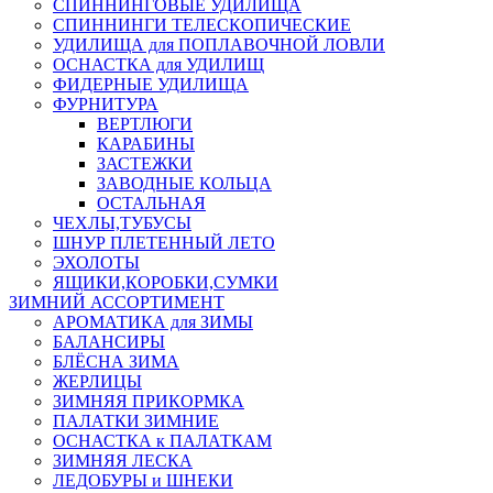
СПИННИНГОВЫЕ УДИЛИЩА
СПИННИНГИ ТЕЛЕСКОПИЧЕСКИЕ
УДИЛИЩА для ПОПЛАВОЧНОЙ ЛОВЛИ
ОСНАСТКА для УДИЛИЩ
ФИДЕРНЫЕ УДИЛИЩА
ФУРНИТУРА
ВЕРТЛЮГИ
КАРАБИНЫ
ЗАСТЕЖКИ
ЗАВОДНЫЕ КОЛЬЦА
ОСТАЛЬНАЯ
ЧЕХЛЫ,ТУБУСЫ
ШНУР ПЛЕТЕННЫЙ ЛЕТО
ЭХОЛОТЫ
ЯЩИКИ,КОРОБКИ,СУМКИ
ЗИМНИЙ АССОРТИМЕНТ
АРОМАТИКА для ЗИМЫ
БАЛАНСИРЫ
БЛЁСНА ЗИМА
ЖЕРЛИЦЫ
ЗИМНЯЯ ПРИКОРМКА
ПАЛАТКИ ЗИМНИЕ
ОСНАСТКА к ПАЛАТКАМ
ЗИМНЯЯ ЛЕСКА
ЛЕДОБУРЫ и ШНЕКИ