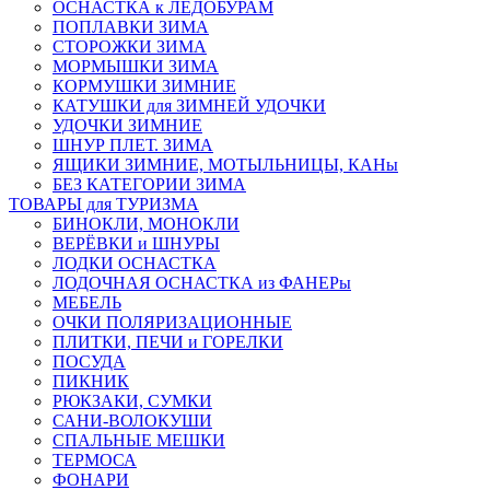
ОСНАСТКА к ЛЕДОБУРАМ
ПОПЛАВКИ ЗИМА
СТОРОЖКИ ЗИМА
МОРМЫШКИ ЗИМА
КОРМУШКИ ЗИМНИЕ
КАТУШКИ для ЗИМНЕЙ УДОЧКИ
УДОЧКИ ЗИМНИЕ
ШНУР ПЛЕТ. ЗИМА
ЯЩИКИ ЗИМНИЕ, МОТЫЛЬНИЦЫ, КАНы
БЕЗ КАТЕГОРИИ ЗИМА
ТОВАРЫ для ТУРИЗМА
БИНОКЛИ, МОНОКЛИ
ВЕРЁВКИ и ШНУРЫ
ЛОДКИ ОСНАСТКА
ЛОДОЧНАЯ ОСНАСТКА из ФАНЕРы
МЕБЕЛЬ
ОЧКИ ПОЛЯРИЗАЦИОННЫЕ
ПЛИТКИ, ПЕЧИ и ГОРЕЛКИ
ПОСУДА
ПИКНИК
РЮКЗАКИ, СУМКИ
САНИ-ВОЛОКУШИ
СПАЛЬНЫЕ МЕШКИ
ТЕРМОСА
ФОНАРИ