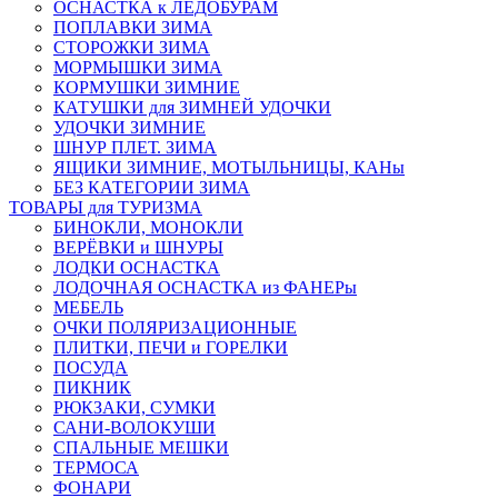
ОСНАСТКА к ЛЕДОБУРАМ
ПОПЛАВКИ ЗИМА
СТОРОЖКИ ЗИМА
МОРМЫШКИ ЗИМА
КОРМУШКИ ЗИМНИЕ
КАТУШКИ для ЗИМНЕЙ УДОЧКИ
УДОЧКИ ЗИМНИЕ
ШНУР ПЛЕТ. ЗИМА
ЯЩИКИ ЗИМНИЕ, МОТЫЛЬНИЦЫ, КАНы
БЕЗ КАТЕГОРИИ ЗИМА
ТОВАРЫ для ТУРИЗМА
БИНОКЛИ, МОНОКЛИ
ВЕРЁВКИ и ШНУРЫ
ЛОДКИ ОСНАСТКА
ЛОДОЧНАЯ ОСНАСТКА из ФАНЕРы
МЕБЕЛЬ
ОЧКИ ПОЛЯРИЗАЦИОННЫЕ
ПЛИТКИ, ПЕЧИ и ГОРЕЛКИ
ПОСУДА
ПИКНИК
РЮКЗАКИ, СУМКИ
САНИ-ВОЛОКУШИ
СПАЛЬНЫЕ МЕШКИ
ТЕРМОСА
ФОНАРИ