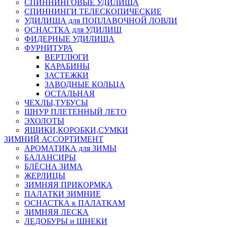
СПИННИНГОВЫЕ УДИЛИЩА
СПИННИНГИ ТЕЛЕСКОПИЧЕСКИЕ
УДИЛИЩА для ПОПЛАВОЧНОЙ ЛОВЛИ
ОСНАСТКА для УДИЛИЩ
ФИДЕРНЫЕ УДИЛИЩА
ФУРНИТУРА
ВЕРТЛЮГИ
КАРАБИНЫ
ЗАСТЕЖКИ
ЗАВОДНЫЕ КОЛЬЦА
ОСТАЛЬНАЯ
ЧЕХЛЫ,ТУБУСЫ
ШНУР ПЛЕТЕННЫЙ ЛЕТО
ЭХОЛОТЫ
ЯЩИКИ,КОРОБКИ,СУМКИ
ЗИМНИЙ АССОРТИМЕНТ
АРОМАТИКА для ЗИМЫ
БАЛАНСИРЫ
БЛЁСНА ЗИМА
ЖЕРЛИЦЫ
ЗИМНЯЯ ПРИКОРМКА
ПАЛАТКИ ЗИМНИЕ
ОСНАСТКА к ПАЛАТКАМ
ЗИМНЯЯ ЛЕСКА
ЛЕДОБУРЫ и ШНЕКИ