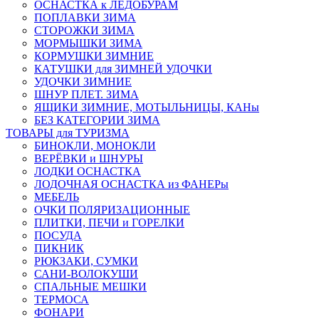
ОСНАСТКА к ЛЕДОБУРАМ
ПОПЛАВКИ ЗИМА
СТОРОЖКИ ЗИМА
МОРМЫШКИ ЗИМА
КОРМУШКИ ЗИМНИЕ
КАТУШКИ для ЗИМНЕЙ УДОЧКИ
УДОЧКИ ЗИМНИЕ
ШНУР ПЛЕТ. ЗИМА
ЯЩИКИ ЗИМНИЕ, МОТЫЛЬНИЦЫ, КАНы
БЕЗ КАТЕГОРИИ ЗИМА
ТОВАРЫ для ТУРИЗМА
БИНОКЛИ, МОНОКЛИ
ВЕРЁВКИ и ШНУРЫ
ЛОДКИ ОСНАСТКА
ЛОДОЧНАЯ ОСНАСТКА из ФАНЕРы
МЕБЕЛЬ
ОЧКИ ПОЛЯРИЗАЦИОННЫЕ
ПЛИТКИ, ПЕЧИ и ГОРЕЛКИ
ПОСУДА
ПИКНИК
РЮКЗАКИ, СУМКИ
САНИ-ВОЛОКУШИ
СПАЛЬНЫЕ МЕШКИ
ТЕРМОСА
ФОНАРИ