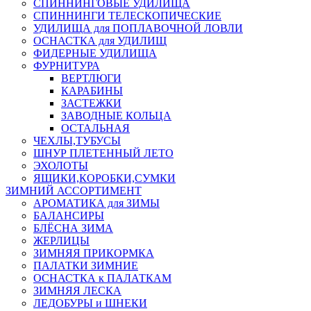
СПИННИНГОВЫЕ УДИЛИЩА
СПИННИНГИ ТЕЛЕСКОПИЧЕСКИЕ
УДИЛИЩА для ПОПЛАВОЧНОЙ ЛОВЛИ
ОСНАСТКА для УДИЛИЩ
ФИДЕРНЫЕ УДИЛИЩА
ФУРНИТУРА
ВЕРТЛЮГИ
КАРАБИНЫ
ЗАСТЕЖКИ
ЗАВОДНЫЕ КОЛЬЦА
ОСТАЛЬНАЯ
ЧЕХЛЫ,ТУБУСЫ
ШНУР ПЛЕТЕННЫЙ ЛЕТО
ЭХОЛОТЫ
ЯЩИКИ,КОРОБКИ,СУМКИ
ЗИМНИЙ АССОРТИМЕНТ
АРОМАТИКА для ЗИМЫ
БАЛАНСИРЫ
БЛЁСНА ЗИМА
ЖЕРЛИЦЫ
ЗИМНЯЯ ПРИКОРМКА
ПАЛАТКИ ЗИМНИЕ
ОСНАСТКА к ПАЛАТКАМ
ЗИМНЯЯ ЛЕСКА
ЛЕДОБУРЫ и ШНЕКИ