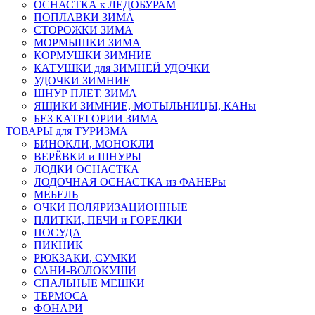
ОСНАСТКА к ЛЕДОБУРАМ
ПОПЛАВКИ ЗИМА
СТОРОЖКИ ЗИМА
МОРМЫШКИ ЗИМА
КОРМУШКИ ЗИМНИЕ
КАТУШКИ для ЗИМНЕЙ УДОЧКИ
УДОЧКИ ЗИМНИЕ
ШНУР ПЛЕТ. ЗИМА
ЯЩИКИ ЗИМНИЕ, МОТЫЛЬНИЦЫ, КАНы
БЕЗ КАТЕГОРИИ ЗИМА
ТОВАРЫ для ТУРИЗМА
БИНОКЛИ, МОНОКЛИ
ВЕРЁВКИ и ШНУРЫ
ЛОДКИ ОСНАСТКА
ЛОДОЧНАЯ ОСНАСТКА из ФАНЕРы
МЕБЕЛЬ
ОЧКИ ПОЛЯРИЗАЦИОННЫЕ
ПЛИТКИ, ПЕЧИ и ГОРЕЛКИ
ПОСУДА
ПИКНИК
РЮКЗАКИ, СУМКИ
САНИ-ВОЛОКУШИ
СПАЛЬНЫЕ МЕШКИ
ТЕРМОСА
ФОНАРИ