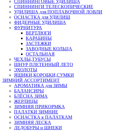
СПИННИНГОВЫЕ УДИЛИЩА
СПИННИНГИ ТЕЛЕСКОПИЧЕСКИЕ
УДИЛИЩА для ПОПЛАВОЧНОЙ ЛОВЛИ
ОСНАСТКА для УДИЛИЩ
ФИДЕРНЫЕ УДИЛИЩА
ФУРНИТУРА
ВЕРТЛЮГИ
КАРАБИНЫ
ЗАСТЕЖКИ
ЗАВОДНЫЕ КОЛЬЦА
ОСТАЛЬНАЯ
ЧЕХЛЫ,ТУБУСЫ
ШНУР ПЛЕТЕННЫЙ ЛЕТО
ЭХОЛОТЫ
ЯЩИКИ,КОРОБКИ,СУМКИ
ЗИМНИЙ АССОРТИМЕНТ
АРОМАТИКА для ЗИМЫ
БАЛАНСИРЫ
БЛЁСНА ЗИМА
ЖЕРЛИЦЫ
ЗИМНЯЯ ПРИКОРМКА
ПАЛАТКИ ЗИМНИЕ
ОСНАСТКА к ПАЛАТКАМ
ЗИМНЯЯ ЛЕСКА
ЛЕДОБУРЫ и ШНЕКИ