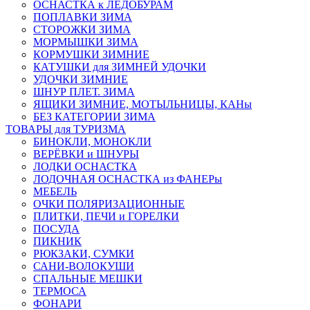
ОСНАСТКА к ЛЕДОБУРАМ
ПОПЛАВКИ ЗИМА
СТОРОЖКИ ЗИМА
МОРМЫШКИ ЗИМА
КОРМУШКИ ЗИМНИЕ
КАТУШКИ для ЗИМНЕЙ УДОЧКИ
УДОЧКИ ЗИМНИЕ
ШНУР ПЛЕТ. ЗИМА
ЯЩИКИ ЗИМНИЕ, МОТЫЛЬНИЦЫ, КАНы
БЕЗ КАТЕГОРИИ ЗИМА
ТОВАРЫ для ТУРИЗМА
БИНОКЛИ, МОНОКЛИ
ВЕРЁВКИ и ШНУРЫ
ЛОДКИ ОСНАСТКА
ЛОДОЧНАЯ ОСНАСТКА из ФАНЕРы
МЕБЕЛЬ
ОЧКИ ПОЛЯРИЗАЦИОННЫЕ
ПЛИТКИ, ПЕЧИ и ГОРЕЛКИ
ПОСУДА
ПИКНИК
РЮКЗАКИ, СУМКИ
САНИ-ВОЛОКУШИ
СПАЛЬНЫЕ МЕШКИ
ТЕРМОСА
ФОНАРИ