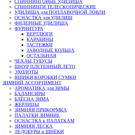
СПИННИНГОВЫЕ УДИЛИЩА
СПИННИНГИ ТЕЛЕСКОПИЧЕСКИЕ
УДИЛИЩА для ПОПЛАВОЧНОЙ ЛОВЛИ
ОСНАСТКА для УДИЛИЩ
ФИДЕРНЫЕ УДИЛИЩА
ФУРНИТУРА
ВЕРТЛЮГИ
КАРАБИНЫ
ЗАСТЕЖКИ
ЗАВОДНЫЕ КОЛЬЦА
ОСТАЛЬНАЯ
ЧЕХЛЫ,ТУБУСЫ
ШНУР ПЛЕТЕННЫЙ ЛЕТО
ЭХОЛОТЫ
ЯЩИКИ,КОРОБКИ,СУМКИ
ЗИМНИЙ АССОРТИМЕНТ
АРОМАТИКА для ЗИМЫ
БАЛАНСИРЫ
БЛЁСНА ЗИМА
ЖЕРЛИЦЫ
ЗИМНЯЯ ПРИКОРМКА
ПАЛАТКИ ЗИМНИЕ
ОСНАСТКА к ПАЛАТКАМ
ЗИМНЯЯ ЛЕСКА
ЛЕДОБУРЫ и ШНЕКИ