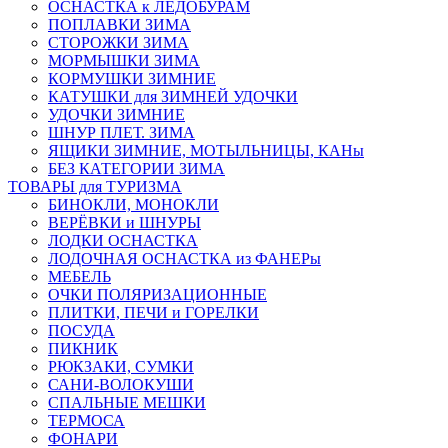
ОСНАСТКА к ЛЕДОБУРАМ
ПОПЛАВКИ ЗИМА
СТОРОЖКИ ЗИМА
МОРМЫШКИ ЗИМА
КОРМУШКИ ЗИМНИЕ
КАТУШКИ для ЗИМНЕЙ УДОЧКИ
УДОЧКИ ЗИМНИЕ
ШНУР ПЛЕТ. ЗИМА
ЯЩИКИ ЗИМНИЕ, МОТЫЛЬНИЦЫ, КАНы
БЕЗ КАТЕГОРИИ ЗИМА
ТОВАРЫ для ТУРИЗМА
БИНОКЛИ, МОНОКЛИ
ВЕРЁВКИ и ШНУРЫ
ЛОДКИ ОСНАСТКА
ЛОДОЧНАЯ ОСНАСТКА из ФАНЕРы
МЕБЕЛЬ
ОЧКИ ПОЛЯРИЗАЦИОННЫЕ
ПЛИТКИ, ПЕЧИ и ГОРЕЛКИ
ПОСУДА
ПИКНИК
РЮКЗАКИ, СУМКИ
САНИ-ВОЛОКУШИ
СПАЛЬНЫЕ МЕШКИ
ТЕРМОСА
ФОНАРИ