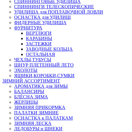
СПИННИНГОВЫЕ УДИЛИЩА
СПИННИНГИ ТЕЛЕСКОПИЧЕСКИЕ
УДИЛИЩА для ПОПЛАВОЧНОЙ ЛОВЛИ
ОСНАСТКА для УДИЛИЩ
ФИДЕРНЫЕ УДИЛИЩА
ФУРНИТУРА
ВЕРТЛЮГИ
КАРАБИНЫ
ЗАСТЕЖКИ
ЗАВОДНЫЕ КОЛЬЦА
ОСТАЛЬНАЯ
ЧЕХЛЫ,ТУБУСЫ
ШНУР ПЛЕТЕННЫЙ ЛЕТО
ЭХОЛОТЫ
ЯЩИКИ,КОРОБКИ,СУМКИ
ЗИМНИЙ АССОРТИМЕНТ
АРОМАТИКА для ЗИМЫ
БАЛАНСИРЫ
БЛЁСНА ЗИМА
ЖЕРЛИЦЫ
ЗИМНЯЯ ПРИКОРМКА
ПАЛАТКИ ЗИМНИЕ
ОСНАСТКА к ПАЛАТКАМ
ЗИМНЯЯ ЛЕСКА
ЛЕДОБУРЫ и ШНЕКИ