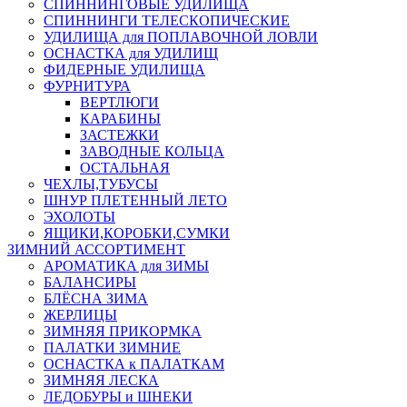
СПИННИНГОВЫЕ УДИЛИЩА
СПИННИНГИ ТЕЛЕСКОПИЧЕСКИЕ
УДИЛИЩА для ПОПЛАВОЧНОЙ ЛОВЛИ
ОСНАСТКА для УДИЛИЩ
ФИДЕРНЫЕ УДИЛИЩА
ФУРНИТУРА
ВЕРТЛЮГИ
КАРАБИНЫ
ЗАСТЕЖКИ
ЗАВОДНЫЕ КОЛЬЦА
ОСТАЛЬНАЯ
ЧЕХЛЫ,ТУБУСЫ
ШНУР ПЛЕТЕННЫЙ ЛЕТО
ЭХОЛОТЫ
ЯЩИКИ,КОРОБКИ,СУМКИ
ЗИМНИЙ АССОРТИМЕНТ
АРОМАТИКА для ЗИМЫ
БАЛАНСИРЫ
БЛЁСНА ЗИМА
ЖЕРЛИЦЫ
ЗИМНЯЯ ПРИКОРМКА
ПАЛАТКИ ЗИМНИЕ
ОСНАСТКА к ПАЛАТКАМ
ЗИМНЯЯ ЛЕСКА
ЛЕДОБУРЫ и ШНЕКИ