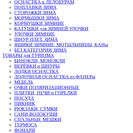
ОСНАСТКА к ЛЕДОБУРАМ
ПОПЛАВКИ ЗИМА
СТОРОЖКИ ЗИМА
МОРМЫШКИ ЗИМА
КОРМУШКИ ЗИМНИЕ
КАТУШКИ для ЗИМНЕЙ УДОЧКИ
УДОЧКИ ЗИМНИЕ
ШНУР ПЛЕТ. ЗИМА
ЯЩИКИ ЗИМНИЕ, МОТЫЛЬНИЦЫ, КАНы
БЕЗ КАТЕГОРИИ ЗИМА
ТОВАРЫ для ТУРИЗМА
БИНОКЛИ, МОНОКЛИ
ВЕРЁВКИ и ШНУРЫ
ЛОДКИ ОСНАСТКА
ЛОДОЧНАЯ ОСНАСТКА из ФАНЕРы
МЕБЕЛЬ
ОЧКИ ПОЛЯРИЗАЦИОННЫЕ
ПЛИТКИ, ПЕЧИ и ГОРЕЛКИ
ПОСУДА
ПИКНИК
РЮКЗАКИ, СУМКИ
САНИ-ВОЛОКУШИ
СПАЛЬНЫЕ МЕШКИ
ТЕРМОСА
ФОНАРИ