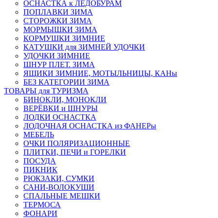
ОСНАСТКА к ЛЕДОБУРАМ
ПОПЛАВКИ ЗИМА
СТОРОЖКИ ЗИМА
МОРМЫШКИ ЗИМА
КОРМУШКИ ЗИМНИЕ
КАТУШКИ для ЗИМНЕЙ УДОЧКИ
УДОЧКИ ЗИМНИЕ
ШНУР ПЛЕТ. ЗИМА
ЯЩИКИ ЗИМНИЕ, МОТЫЛЬНИЦЫ, КАНы
БЕЗ КАТЕГОРИИ ЗИМА
ТОВАРЫ для ТУРИЗМА
БИНОКЛИ, МОНОКЛИ
ВЕРЁВКИ и ШНУРЫ
ЛОДКИ ОСНАСТКА
ЛОДОЧНАЯ ОСНАСТКА из ФАНЕРы
МЕБЕЛЬ
ОЧКИ ПОЛЯРИЗАЦИОННЫЕ
ПЛИТКИ, ПЕЧИ и ГОРЕЛКИ
ПОСУДА
ПИКНИК
РЮКЗАКИ, СУМКИ
САНИ-ВОЛОКУШИ
СПАЛЬНЫЕ МЕШКИ
ТЕРМОСА
ФОНАРИ