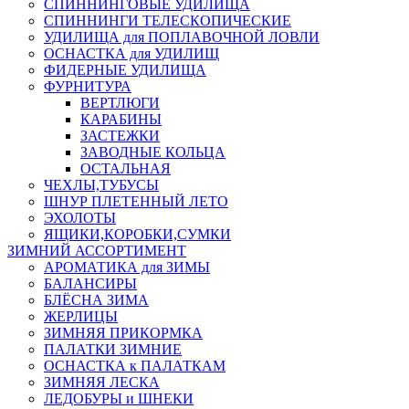
СПИННИНГОВЫЕ УДИЛИЩА
СПИННИНГИ ТЕЛЕСКОПИЧЕСКИЕ
УДИЛИЩА для ПОПЛАВОЧНОЙ ЛОВЛИ
ОСНАСТКА для УДИЛИЩ
ФИДЕРНЫЕ УДИЛИЩА
ФУРНИТУРА
ВЕРТЛЮГИ
КАРАБИНЫ
ЗАСТЕЖКИ
ЗАВОДНЫЕ КОЛЬЦА
ОСТАЛЬНАЯ
ЧЕХЛЫ,ТУБУСЫ
ШНУР ПЛЕТЕННЫЙ ЛЕТО
ЭХОЛОТЫ
ЯЩИКИ,КОРОБКИ,СУМКИ
ЗИМНИЙ АССОРТИМЕНТ
АРОМАТИКА для ЗИМЫ
БАЛАНСИРЫ
БЛЁСНА ЗИМА
ЖЕРЛИЦЫ
ЗИМНЯЯ ПРИКОРМКА
ПАЛАТКИ ЗИМНИЕ
ОСНАСТКА к ПАЛАТКАМ
ЗИМНЯЯ ЛЕСКА
ЛЕДОБУРЫ и ШНЕКИ