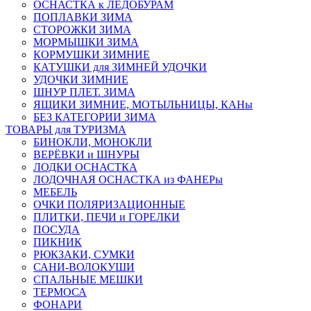
ОСНАСТКА к ЛЕДОБУРАМ
ПОПЛАВКИ ЗИМА
СТОРОЖКИ ЗИМА
МОРМЫШКИ ЗИМА
КОРМУШКИ ЗИМНИЕ
КАТУШКИ для ЗИМНЕЙ УДОЧКИ
УДОЧКИ ЗИМНИЕ
ШНУР ПЛЕТ. ЗИМА
ЯЩИКИ ЗИМНИЕ, МОТЫЛЬНИЦЫ, КАНы
БЕЗ КАТЕГОРИИ ЗИМА
ТОВАРЫ для ТУРИЗМА
БИНОКЛИ, МОНОКЛИ
ВЕРЁВКИ и ШНУРЫ
ЛОДКИ ОСНАСТКА
ЛОДОЧНАЯ ОСНАСТКА из ФАНЕРы
МЕБЕЛЬ
ОЧКИ ПОЛЯРИЗАЦИОННЫЕ
ПЛИТКИ, ПЕЧИ и ГОРЕЛКИ
ПОСУДА
ПИКНИК
РЮКЗАКИ, СУМКИ
САНИ-ВОЛОКУШИ
СПАЛЬНЫЕ МЕШКИ
ТЕРМОСА
ФОНАРИ