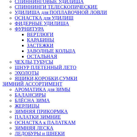
СПИННИНГОВЫЕ УДИЛИЩА
СПИННИНГИ ТЕЛЕСКОПИЧЕСКИЕ
УДИЛИЩА для ПОПЛАВОЧНОЙ ЛОВЛИ
ОСНАСТКА для УДИЛИЩ
ФИДЕРНЫЕ УДИЛИЩА
ФУРНИТУРА
ВЕРТЛЮГИ
КАРАБИНЫ
ЗАСТЕЖКИ
ЗАВОДНЫЕ КОЛЬЦА
ОСТАЛЬНАЯ
ЧЕХЛЫ,ТУБУСЫ
ШНУР ПЛЕТЕННЫЙ ЛЕТО
ЭХОЛОТЫ
ЯЩИКИ,КОРОБКИ,СУМКИ
ЗИМНИЙ АССОРТИМЕНТ
АРОМАТИКА для ЗИМЫ
БАЛАНСИРЫ
БЛЁСНА ЗИМА
ЖЕРЛИЦЫ
ЗИМНЯЯ ПРИКОРМКА
ПАЛАТКИ ЗИМНИЕ
ОСНАСТКА к ПАЛАТКАМ
ЗИМНЯЯ ЛЕСКА
ЛЕДОБУРЫ и ШНЕКИ