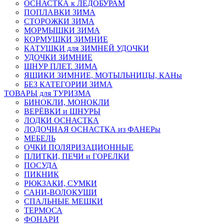
ОСНАСТКА к ЛЕДОБУРАМ
ПОПЛАВКИ ЗИМА
СТОРОЖКИ ЗИМА
МОРМЫШКИ ЗИМА
КОРМУШКИ ЗИМНИЕ
КАТУШКИ для ЗИМНЕЙ УДОЧКИ
УДОЧКИ ЗИМНИЕ
ШНУР ПЛЕТ. ЗИМА
ЯЩИКИ ЗИМНИЕ, МОТЫЛЬНИЦЫ, КАНы
БЕЗ КАТЕГОРИИ ЗИМА
ТОВАРЫ для ТУРИЗМА
БИНОКЛИ, МОНОКЛИ
ВЕРЁВКИ и ШНУРЫ
ЛОДКИ ОСНАСТКА
ЛОДОЧНАЯ ОСНАСТКА из ФАНЕРы
МЕБЕЛЬ
ОЧКИ ПОЛЯРИЗАЦИОННЫЕ
ПЛИТКИ, ПЕЧИ и ГОРЕЛКИ
ПОСУДА
ПИКНИК
РЮКЗАКИ, СУМКИ
САНИ-ВОЛОКУШИ
СПАЛЬНЫЕ МЕШКИ
ТЕРМОСА
ФОНАРИ