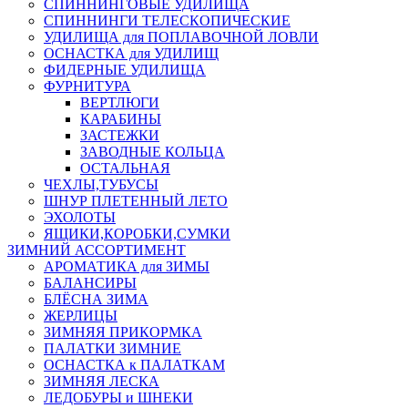
СПИННИНГОВЫЕ УДИЛИЩА
СПИННИНГИ ТЕЛЕСКОПИЧЕСКИЕ
УДИЛИЩА для ПОПЛАВОЧНОЙ ЛОВЛИ
ОСНАСТКА для УДИЛИЩ
ФИДЕРНЫЕ УДИЛИЩА
ФУРНИТУРА
ВЕРТЛЮГИ
КАРАБИНЫ
ЗАСТЕЖКИ
ЗАВОДНЫЕ КОЛЬЦА
ОСТАЛЬНАЯ
ЧЕХЛЫ,ТУБУСЫ
ШНУР ПЛЕТЕННЫЙ ЛЕТО
ЭХОЛОТЫ
ЯЩИКИ,КОРОБКИ,СУМКИ
ЗИМНИЙ АССОРТИМЕНТ
АРОМАТИКА для ЗИМЫ
БАЛАНСИРЫ
БЛЁСНА ЗИМА
ЖЕРЛИЦЫ
ЗИМНЯЯ ПРИКОРМКА
ПАЛАТКИ ЗИМНИЕ
ОСНАСТКА к ПАЛАТКАМ
ЗИМНЯЯ ЛЕСКА
ЛЕДОБУРЫ и ШНЕКИ