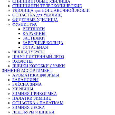
СПИННИНГОВЫЕ УДИЛИЩА
СПИННИНГИ ТЕЛЕСКОПИЧЕСКИЕ
УДИЛИЩА для ПОПЛАВОЧНОЙ ЛОВЛИ
ОСНАСТКА для УДИЛИЩ
ФИДЕРНЫЕ УДИЛИЩА
ФУРНИТУРА
ВЕРТЛЮГИ
КАРАБИНЫ
ЗАСТЕЖКИ
ЗАВОДНЫЕ КОЛЬЦА
ОСТАЛЬНАЯ
ЧЕХЛЫ,ТУБУСЫ
ШНУР ПЛЕТЕННЫЙ ЛЕТО
ЭХОЛОТЫ
ЯЩИКИ,КОРОБКИ,СУМКИ
ЗИМНИЙ АССОРТИМЕНТ
АРОМАТИКА для ЗИМЫ
БАЛАНСИРЫ
БЛЁСНА ЗИМА
ЖЕРЛИЦЫ
ЗИМНЯЯ ПРИКОРМКА
ПАЛАТКИ ЗИМНИЕ
ОСНАСТКА к ПАЛАТКАМ
ЗИМНЯЯ ЛЕСКА
ЛЕДОБУРЫ и ШНЕКИ