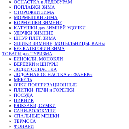
ОСНАСТКА к ЛЕДОБУРАМ
ПОПЛАВКИ ЗИМА
СТОРОЖКИ ЗИМА
МОРМЫШКИ ЗИМА
КОРМУШКИ ЗИМНИЕ
КАТУШКИ для ЗИМНЕЙ УДОЧКИ
УДОЧКИ ЗИМНИЕ
ШНУР ПЛЕТ. ЗИМА
ЯЩИКИ ЗИМНИЕ, МОТЫЛЬНИЦЫ, КАНы
БЕЗ КАТЕГОРИИ ЗИМА
ТОВАРЫ для ТУРИЗМА
БИНОКЛИ, МОНОКЛИ
ВЕРЁВКИ и ШНУРЫ
ЛОДКИ ОСНАСТКА
ЛОДОЧНАЯ ОСНАСТКА из ФАНЕРы
МЕБЕЛЬ
ОЧКИ ПОЛЯРИЗАЦИОННЫЕ
ПЛИТКИ, ПЕЧИ и ГОРЕЛКИ
ПОСУДА
ПИКНИК
РЮКЗАКИ, СУМКИ
САНИ-ВОЛОКУШИ
СПАЛЬНЫЕ МЕШКИ
ТЕРМОСА
ФОНАРИ