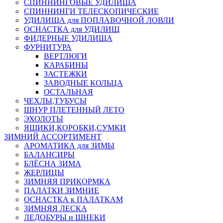
СПИННИНГОВЫЕ УДИЛИЩА
СПИННИНГИ ТЕЛЕСКОПИЧЕСКИЕ
УДИЛИЩА для ПОПЛАВОЧНОЙ ЛОВЛИ
ОСНАСТКА для УДИЛИЩ
ФИДЕРНЫЕ УДИЛИЩА
ФУРНИТУРА
ВЕРТЛЮГИ
КАРАБИНЫ
ЗАСТЕЖКИ
ЗАВОДНЫЕ КОЛЬЦА
ОСТАЛЬНАЯ
ЧЕХЛЫ,ТУБУСЫ
ШНУР ПЛЕТЕННЫЙ ЛЕТО
ЭХОЛОТЫ
ЯЩИКИ,КОРОБКИ,СУМКИ
ЗИМНИЙ АССОРТИМЕНТ
АРОМАТИКА для ЗИМЫ
БАЛАНСИРЫ
БЛЁСНА ЗИМА
ЖЕРЛИЦЫ
ЗИМНЯЯ ПРИКОРМКА
ПАЛАТКИ ЗИМНИЕ
ОСНАСТКА к ПАЛАТКАМ
ЗИМНЯЯ ЛЕСКА
ЛЕДОБУРЫ и ШНЕКИ