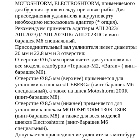
MOTOSHTORM, ELECTROSHTORM, применяемого
для бурения лунок во льду при ловле рыбы. Для
присоединения удлинителя к шуруповерту
необходимо использовать адаптер (* опция).
Рекомендуем применять адаптеры АШ.2023/
АШ.2023Д/ АШ.2023ПК/ АШ.2023ПС и винт-
барашек М6 специальный.
Присоединительный вал удлинителя имеет диаметры
20 мм и 22,8 мм и 3 отверстия:
Отверстие Ø 6,5 мм применяется для установки на
все модели ледобуров «Торнадо-М2, «Buran» ( винт-
барашек М6).
Отверстие Ø 8,5 мм (верхнее) применяется для
установки на шнеки «ICEBERG» (винт-барашек М6
специальный), а также на шнек Motoshtorm 200R
(винт-барашек М8).
Отверстие Ø 8,5 мм (нижнее) применяется для
установки к шнекам MOTOSHTORM 130R-180R
(винт-барашек М8), а также для всех моделей
шнеков Electroshtorm (винт-барашек М6
специальный).
Допускается присоединение удлинителя к мотобуру