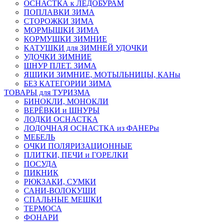
ОСНАСТКА к ЛЕДОБУРАМ
ПОПЛАВКИ ЗИМА
СТОРОЖКИ ЗИМА
МОРМЫШКИ ЗИМА
КОРМУШКИ ЗИМНИЕ
КАТУШКИ для ЗИМНЕЙ УДОЧКИ
УДОЧКИ ЗИМНИЕ
ШНУР ПЛЕТ. ЗИМА
ЯЩИКИ ЗИМНИЕ, МОТЫЛЬНИЦЫ, КАНы
БЕЗ КАТЕГОРИИ ЗИМА
ТОВАРЫ для ТУРИЗМА
БИНОКЛИ, МОНОКЛИ
ВЕРЁВКИ и ШНУРЫ
ЛОДКИ ОСНАСТКА
ЛОДОЧНАЯ ОСНАСТКА из ФАНЕРы
МЕБЕЛЬ
ОЧКИ ПОЛЯРИЗАЦИОННЫЕ
ПЛИТКИ, ПЕЧИ и ГОРЕЛКИ
ПОСУДА
ПИКНИК
РЮКЗАКИ, СУМКИ
САНИ-ВОЛОКУШИ
СПАЛЬНЫЕ МЕШКИ
ТЕРМОСА
ФОНАРИ