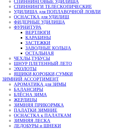
СПИННИНГОВЫЕ УДИЛИЩА
СПИННИНГИ ТЕЛЕСКОПИЧЕСКИЕ
УДИЛИЩА для ПОПЛАВОЧНОЙ ЛОВЛИ
ОСНАСТКА для УДИЛИЩ
ФИДЕРНЫЕ УДИЛИЩА
ФУРНИТУРА
ВЕРТЛЮГИ
КАРАБИНЫ
ЗАСТЕЖКИ
ЗАВОДНЫЕ КОЛЬЦА
ОСТАЛЬНАЯ
ЧЕХЛЫ,ТУБУСЫ
ШНУР ПЛЕТЕННЫЙ ЛЕТО
ЭХОЛОТЫ
ЯЩИКИ,КОРОБКИ,СУМКИ
ЗИМНИЙ АССОРТИМЕНТ
АРОМАТИКА для ЗИМЫ
БАЛАНСИРЫ
БЛЁСНА ЗИМА
ЖЕРЛИЦЫ
ЗИМНЯЯ ПРИКОРМКА
ПАЛАТКИ ЗИМНИЕ
ОСНАСТКА к ПАЛАТКАМ
ЗИМНЯЯ ЛЕСКА
ЛЕДОБУРЫ и ШНЕКИ