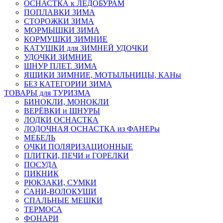
ОСНАСТКА к ЛЕДОБУРАМ
ПОПЛАВКИ ЗИМА
СТОРОЖКИ ЗИМА
МОРМЫШКИ ЗИМА
КОРМУШКИ ЗИМНИЕ
КАТУШКИ для ЗИМНЕЙ УДОЧКИ
УДОЧКИ ЗИМНИЕ
ШНУР ПЛЕТ. ЗИМА
ЯЩИКИ ЗИМНИЕ, МОТЫЛЬНИЦЫ, КАНы
БЕЗ КАТЕГОРИИ ЗИМА
ТОВАРЫ для ТУРИЗМА
БИНОКЛИ, МОНОКЛИ
ВЕРЁВКИ и ШНУРЫ
ЛОДКИ ОСНАСТКА
ЛОДОЧНАЯ ОСНАСТКА из ФАНЕРы
МЕБЕЛЬ
ОЧКИ ПОЛЯРИЗАЦИОННЫЕ
ПЛИТКИ, ПЕЧИ и ГОРЕЛКИ
ПОСУДА
ПИКНИК
РЮКЗАКИ, СУМКИ
САНИ-ВОЛОКУШИ
СПАЛЬНЫЕ МЕШКИ
ТЕРМОСА
ФОНАРИ