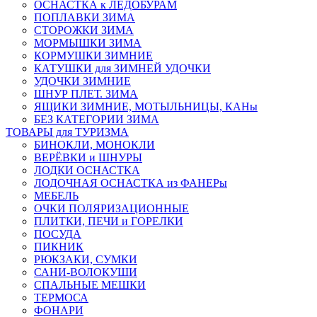
ОСНАСТКА к ЛЕДОБУРАМ
ПОПЛАВКИ ЗИМА
СТОРОЖКИ ЗИМА
МОРМЫШКИ ЗИМА
КОРМУШКИ ЗИМНИЕ
КАТУШКИ для ЗИМНЕЙ УДОЧКИ
УДОЧКИ ЗИМНИЕ
ШНУР ПЛЕТ. ЗИМА
ЯЩИКИ ЗИМНИЕ, МОТЫЛЬНИЦЫ, КАНы
БЕЗ КАТЕГОРИИ ЗИМА
ТОВАРЫ для ТУРИЗМА
БИНОКЛИ, МОНОКЛИ
ВЕРЁВКИ и ШНУРЫ
ЛОДКИ ОСНАСТКА
ЛОДОЧНАЯ ОСНАСТКА из ФАНЕРы
МЕБЕЛЬ
ОЧКИ ПОЛЯРИЗАЦИОННЫЕ
ПЛИТКИ, ПЕЧИ и ГОРЕЛКИ
ПОСУДА
ПИКНИК
РЮКЗАКИ, СУМКИ
САНИ-ВОЛОКУШИ
СПАЛЬНЫЕ МЕШКИ
ТЕРМОСА
ФОНАРИ