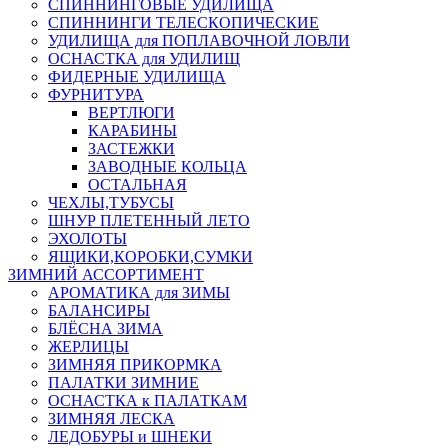
СПИННИНГОВЫЕ УДИЛИЩА
СПИННИНГИ ТЕЛЕСКОПИЧЕСКИЕ
УДИЛИЩА для ПОПЛАВОЧНОЙ ЛОВЛИ
ОСНАСТКА для УДИЛИЩ
ФИДЕРНЫЕ УДИЛИЩА
ФУРНИТУРА
ВЕРТЛЮГИ
КАРАБИНЫ
ЗАСТЕЖКИ
ЗАВОДНЫЕ КОЛЬЦА
ОСТАЛЬНАЯ
ЧЕХЛЫ,ТУБУСЫ
ШНУР ПЛЕТЕННЫЙ ЛЕТО
ЭХОЛОТЫ
ЯЩИКИ,КОРОБКИ,СУМКИ
ЗИМНИЙ АССОРТИМЕНТ
АРОМАТИКА для ЗИМЫ
БАЛАНСИРЫ
БЛЁСНА ЗИМА
ЖЕРЛИЦЫ
ЗИМНЯЯ ПРИКОРМКА
ПАЛАТКИ ЗИМНИЕ
ОСНАСТКА к ПАЛАТКАМ
ЗИМНЯЯ ЛЕСКА
ЛЕДОБУРЫ и ШНЕКИ