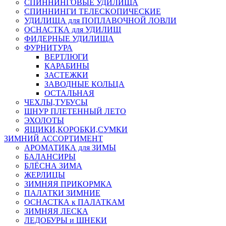
СПИННИНГОВЫЕ УДИЛИЩА
СПИННИНГИ ТЕЛЕСКОПИЧЕСКИЕ
УДИЛИЩА для ПОПЛАВОЧНОЙ ЛОВЛИ
ОСНАСТКА для УДИЛИЩ
ФИДЕРНЫЕ УДИЛИЩА
ФУРНИТУРА
ВЕРТЛЮГИ
КАРАБИНЫ
ЗАСТЕЖКИ
ЗАВОДНЫЕ КОЛЬЦА
ОСТАЛЬНАЯ
ЧЕХЛЫ,ТУБУСЫ
ШНУР ПЛЕТЕННЫЙ ЛЕТО
ЭХОЛОТЫ
ЯЩИКИ,КОРОБКИ,СУМКИ
ЗИМНИЙ АССОРТИМЕНТ
АРОМАТИКА для ЗИМЫ
БАЛАНСИРЫ
БЛЁСНА ЗИМА
ЖЕРЛИЦЫ
ЗИМНЯЯ ПРИКОРМКА
ПАЛАТКИ ЗИМНИЕ
ОСНАСТКА к ПАЛАТКАМ
ЗИМНЯЯ ЛЕСКА
ЛЕДОБУРЫ и ШНЕКИ