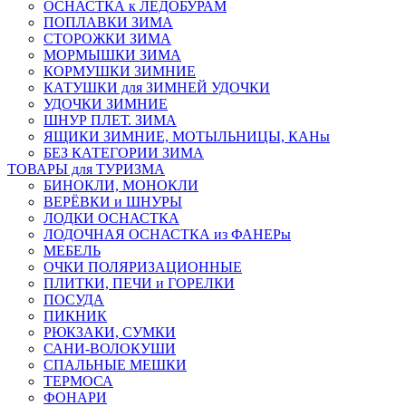
ОСНАСТКА к ЛЕДОБУРАМ
ПОПЛАВКИ ЗИМА
СТОРОЖКИ ЗИМА
МОРМЫШКИ ЗИМА
КОРМУШКИ ЗИМНИЕ
КАТУШКИ для ЗИМНЕЙ УДОЧКИ
УДОЧКИ ЗИМНИЕ
ШНУР ПЛЕТ. ЗИМА
ЯЩИКИ ЗИМНИЕ, МОТЫЛЬНИЦЫ, КАНы
БЕЗ КАТЕГОРИИ ЗИМА
ТОВАРЫ для ТУРИЗМА
БИНОКЛИ, МОНОКЛИ
ВЕРЁВКИ и ШНУРЫ
ЛОДКИ ОСНАСТКА
ЛОДОЧНАЯ ОСНАСТКА из ФАНЕРы
МЕБЕЛЬ
ОЧКИ ПОЛЯРИЗАЦИОННЫЕ
ПЛИТКИ, ПЕЧИ и ГОРЕЛКИ
ПОСУДА
ПИКНИК
РЮКЗАКИ, СУМКИ
САНИ-ВОЛОКУШИ
СПАЛЬНЫЕ МЕШКИ
ТЕРМОСА
ФОНАРИ