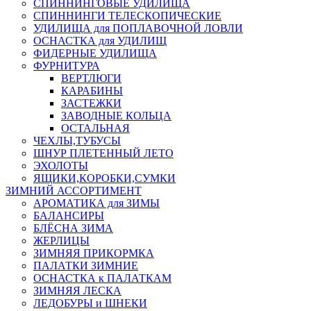
СПИННИНГОВЫЕ УДИЛИЩА
СПИННИНГИ ТЕЛЕСКОПИЧЕСКИЕ
УДИЛИЩА для ПОПЛАВОЧНОЙ ЛОВЛИ
ОСНАСТКА для УДИЛИЩ
ФИДЕРНЫЕ УДИЛИЩА
ФУРНИТУРА
ВЕРТЛЮГИ
КАРАБИНЫ
ЗАСТЕЖКИ
ЗАВОДНЫЕ КОЛЬЦА
ОСТАЛЬНАЯ
ЧЕХЛЫ,ТУБУСЫ
ШНУР ПЛЕТЕННЫЙ ЛЕТО
ЭХОЛОТЫ
ЯЩИКИ,КОРОБКИ,СУМКИ
ЗИМНИЙ АССОРТИМЕНТ
АРОМАТИКА для ЗИМЫ
БАЛАНСИРЫ
БЛЁСНА ЗИМА
ЖЕРЛИЦЫ
ЗИМНЯЯ ПРИКОРМКА
ПАЛАТКИ ЗИМНИЕ
ОСНАСТКА к ПАЛАТКАМ
ЗИМНЯЯ ЛЕСКА
ЛЕДОБУРЫ и ШНЕКИ