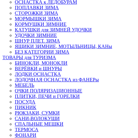
ОСНАСТКА к ЛЕДОБУРАМ
ПОПЛАВКИ ЗИМА
СТОРОЖКИ ЗИМА
МОРМЫШКИ ЗИМА
КОРМУШКИ ЗИМНИЕ
КАТУШКИ для ЗИМНЕЙ УДОЧКИ
УДОЧКИ ЗИМНИЕ
ШНУР ПЛЕТ. ЗИМА
ЯЩИКИ ЗИМНИЕ, МОТЫЛЬНИЦЫ, КАНы
БЕЗ КАТЕГОРИИ ЗИМА
ТОВАРЫ для ТУРИЗМА
БИНОКЛИ, МОНОКЛИ
ВЕРЁВКИ и ШНУРЫ
ЛОДКИ ОСНАСТКА
ЛОДОЧНАЯ ОСНАСТКА из ФАНЕРы
МЕБЕЛЬ
ОЧКИ ПОЛЯРИЗАЦИОННЫЕ
ПЛИТКИ, ПЕЧИ и ГОРЕЛКИ
ПОСУДА
ПИКНИК
РЮКЗАКИ, СУМКИ
САНИ-ВОЛОКУШИ
СПАЛЬНЫЕ МЕШКИ
ТЕРМОСА
ФОНАРИ