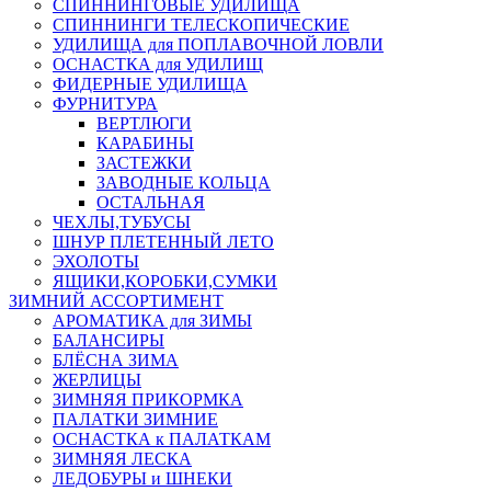
СПИННИНГОВЫЕ УДИЛИЩА
СПИННИНГИ ТЕЛЕСКОПИЧЕСКИЕ
УДИЛИЩА для ПОПЛАВОЧНОЙ ЛОВЛИ
ОСНАСТКА для УДИЛИЩ
ФИДЕРНЫЕ УДИЛИЩА
ФУРНИТУРА
ВЕРТЛЮГИ
КАРАБИНЫ
ЗАСТЕЖКИ
ЗАВОДНЫЕ КОЛЬЦА
ОСТАЛЬНАЯ
ЧЕХЛЫ,ТУБУСЫ
ШНУР ПЛЕТЕННЫЙ ЛЕТО
ЭХОЛОТЫ
ЯЩИКИ,КОРОБКИ,СУМКИ
ЗИМНИЙ АССОРТИМЕНТ
АРОМАТИКА для ЗИМЫ
БАЛАНСИРЫ
БЛЁСНА ЗИМА
ЖЕРЛИЦЫ
ЗИМНЯЯ ПРИКОРМКА
ПАЛАТКИ ЗИМНИЕ
ОСНАСТКА к ПАЛАТКАМ
ЗИМНЯЯ ЛЕСКА
ЛЕДОБУРЫ и ШНЕКИ