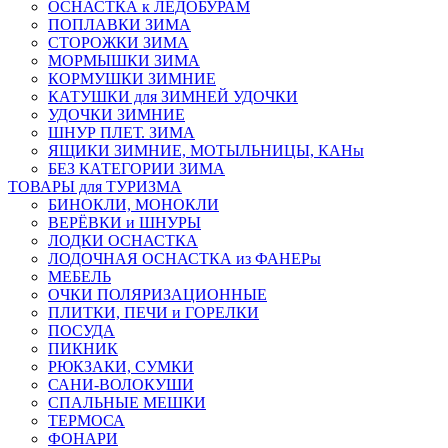
ОСНАСТКА к ЛЕДОБУРАМ
ПОПЛАВКИ ЗИМА
СТОРОЖКИ ЗИМА
МОРМЫШКИ ЗИМА
КОРМУШКИ ЗИМНИЕ
КАТУШКИ для ЗИМНЕЙ УДОЧКИ
УДОЧКИ ЗИМНИЕ
ШНУР ПЛЕТ. ЗИМА
ЯЩИКИ ЗИМНИЕ, МОТЫЛЬНИЦЫ, КАНы
БЕЗ КАТЕГОРИИ ЗИМА
ТОВАРЫ для ТУРИЗМА
БИНОКЛИ, МОНОКЛИ
ВЕРЁВКИ и ШНУРЫ
ЛОДКИ ОСНАСТКА
ЛОДОЧНАЯ ОСНАСТКА из ФАНЕРы
МЕБЕЛЬ
ОЧКИ ПОЛЯРИЗАЦИОННЫЕ
ПЛИТКИ, ПЕЧИ и ГОРЕЛКИ
ПОСУДА
ПИКНИК
РЮКЗАКИ, СУМКИ
САНИ-ВОЛОКУШИ
СПАЛЬНЫЕ МЕШКИ
ТЕРМОСА
ФОНАРИ