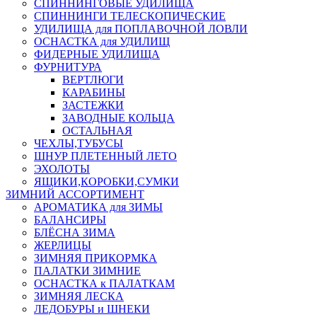
СПИННИНГОВЫЕ УДИЛИЩА
СПИННИНГИ ТЕЛЕСКОПИЧЕСКИЕ
УДИЛИЩА для ПОПЛАВОЧНОЙ ЛОВЛИ
ОСНАСТКА для УДИЛИЩ
ФИДЕРНЫЕ УДИЛИЩА
ФУРНИТУРА
ВЕРТЛЮГИ
КАРАБИНЫ
ЗАСТЕЖКИ
ЗАВОДНЫЕ КОЛЬЦА
ОСТАЛЬНАЯ
ЧЕХЛЫ,ТУБУСЫ
ШНУР ПЛЕТЕННЫЙ ЛЕТО
ЭХОЛОТЫ
ЯЩИКИ,КОРОБКИ,СУМКИ
ЗИМНИЙ АССОРТИМЕНТ
АРОМАТИКА для ЗИМЫ
БАЛАНСИРЫ
БЛЁСНА ЗИМА
ЖЕРЛИЦЫ
ЗИМНЯЯ ПРИКОРМКА
ПАЛАТКИ ЗИМНИЕ
ОСНАСТКА к ПАЛАТКАМ
ЗИМНЯЯ ЛЕСКА
ЛЕДОБУРЫ и ШНЕКИ