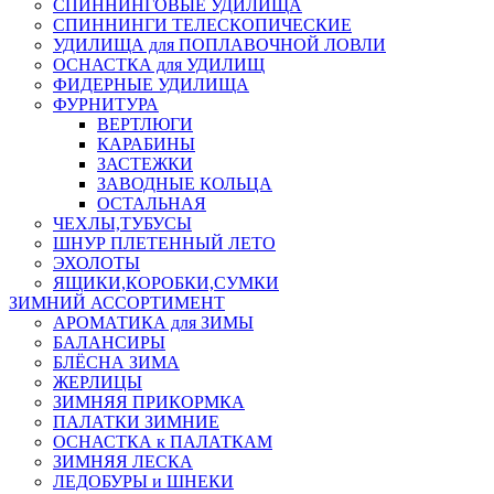
СПИННИНГОВЫЕ УДИЛИЩА
СПИННИНГИ ТЕЛЕСКОПИЧЕСКИЕ
УДИЛИЩА для ПОПЛАВОЧНОЙ ЛОВЛИ
ОСНАСТКА для УДИЛИЩ
ФИДЕРНЫЕ УДИЛИЩА
ФУРНИТУРА
ВЕРТЛЮГИ
КАРАБИНЫ
ЗАСТЕЖКИ
ЗАВОДНЫЕ КОЛЬЦА
ОСТАЛЬНАЯ
ЧЕХЛЫ,ТУБУСЫ
ШНУР ПЛЕТЕННЫЙ ЛЕТО
ЭХОЛОТЫ
ЯЩИКИ,КОРОБКИ,СУМКИ
ЗИМНИЙ АССОРТИМЕНТ
АРОМАТИКА для ЗИМЫ
БАЛАНСИРЫ
БЛЁСНА ЗИМА
ЖЕРЛИЦЫ
ЗИМНЯЯ ПРИКОРМКА
ПАЛАТКИ ЗИМНИЕ
ОСНАСТКА к ПАЛАТКАМ
ЗИМНЯЯ ЛЕСКА
ЛЕДОБУРЫ и ШНЕКИ