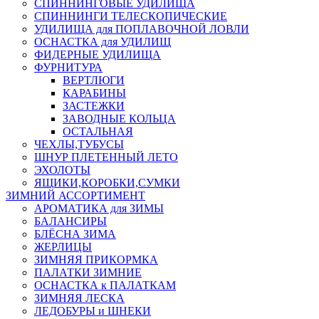
СПИННИНГОВЫЕ УДИЛИЩА
СПИННИНГИ ТЕЛЕСКОПИЧЕСКИЕ
УДИЛИЩА для ПОПЛАВОЧНОЙ ЛОВЛИ
ОСНАСТКА для УДИЛИЩ
ФИДЕРНЫЕ УДИЛИЩА
ФУРНИТУРА
ВЕРТЛЮГИ
КАРАБИНЫ
ЗАСТЕЖКИ
ЗАВОДНЫЕ КОЛЬЦА
ОСТАЛЬНАЯ
ЧЕХЛЫ,ТУБУСЫ
ШНУР ПЛЕТЕННЫЙ ЛЕТО
ЭХОЛОТЫ
ЯЩИКИ,КОРОБКИ,СУМКИ
ЗИМНИЙ АССОРТИМЕНТ
АРОМАТИКА для ЗИМЫ
БАЛАНСИРЫ
БЛЁСНА ЗИМА
ЖЕРЛИЦЫ
ЗИМНЯЯ ПРИКОРМКА
ПАЛАТКИ ЗИМНИЕ
ОСНАСТКА к ПАЛАТКАМ
ЗИМНЯЯ ЛЕСКА
ЛЕДОБУРЫ и ШНЕКИ