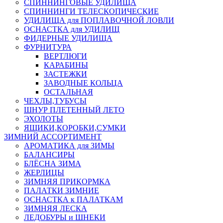
СПИННИНГОВЫЕ УДИЛИЩА
СПИННИНГИ ТЕЛЕСКОПИЧЕСКИЕ
УДИЛИЩА для ПОПЛАВОЧНОЙ ЛОВЛИ
ОСНАСТКА для УДИЛИЩ
ФИДЕРНЫЕ УДИЛИЩА
ФУРНИТУРА
ВЕРТЛЮГИ
КАРАБИНЫ
ЗАСТЕЖКИ
ЗАВОДНЫЕ КОЛЬЦА
ОСТАЛЬНАЯ
ЧЕХЛЫ,ТУБУСЫ
ШНУР ПЛЕТЕННЫЙ ЛЕТО
ЭХОЛОТЫ
ЯЩИКИ,КОРОБКИ,СУМКИ
ЗИМНИЙ АССОРТИМЕНТ
АРОМАТИКА для ЗИМЫ
БАЛАНСИРЫ
БЛЁСНА ЗИМА
ЖЕРЛИЦЫ
ЗИМНЯЯ ПРИКОРМКА
ПАЛАТКИ ЗИМНИЕ
ОСНАСТКА к ПАЛАТКАМ
ЗИМНЯЯ ЛЕСКА
ЛЕДОБУРЫ и ШНЕКИ