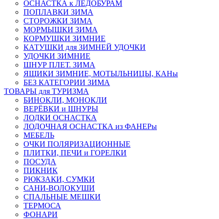
ОСНАСТКА к ЛЕДОБУРАМ
ПОПЛАВКИ ЗИМА
СТОРОЖКИ ЗИМА
МОРМЫШКИ ЗИМА
КОРМУШКИ ЗИМНИЕ
КАТУШКИ для ЗИМНЕЙ УДОЧКИ
УДОЧКИ ЗИМНИЕ
ШНУР ПЛЕТ. ЗИМА
ЯЩИКИ ЗИМНИЕ, МОТЫЛЬНИЦЫ, КАНы
БЕЗ КАТЕГОРИИ ЗИМА
ТОВАРЫ для ТУРИЗМА
БИНОКЛИ, МОНОКЛИ
ВЕРЁВКИ и ШНУРЫ
ЛОДКИ ОСНАСТКА
ЛОДОЧНАЯ ОСНАСТКА из ФАНЕРы
МЕБЕЛЬ
ОЧКИ ПОЛЯРИЗАЦИОННЫЕ
ПЛИТКИ, ПЕЧИ и ГОРЕЛКИ
ПОСУДА
ПИКНИК
РЮКЗАКИ, СУМКИ
САНИ-ВОЛОКУШИ
СПАЛЬНЫЕ МЕШКИ
ТЕРМОСА
ФОНАРИ