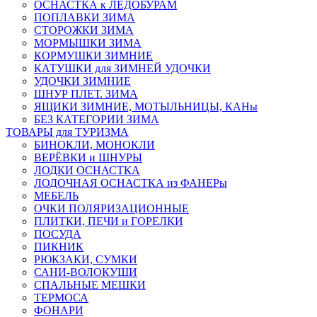
ОСНАСТКА к ЛЕДОБУРАМ
ПОПЛАВКИ ЗИМА
СТОРОЖКИ ЗИМА
МОРМЫШКИ ЗИМА
КОРМУШКИ ЗИМНИЕ
КАТУШКИ для ЗИМНЕЙ УДОЧКИ
УДОЧКИ ЗИМНИЕ
ШНУР ПЛЕТ. ЗИМА
ЯЩИКИ ЗИМНИЕ, МОТЫЛЬНИЦЫ, КАНы
БЕЗ КАТЕГОРИИ ЗИМА
ТОВАРЫ для ТУРИЗМА
БИНОКЛИ, МОНОКЛИ
ВЕРЁВКИ и ШНУРЫ
ЛОДКИ ОСНАСТКА
ЛОДОЧНАЯ ОСНАСТКА из ФАНЕРы
МЕБЕЛЬ
ОЧКИ ПОЛЯРИЗАЦИОННЫЕ
ПЛИТКИ, ПЕЧИ и ГОРЕЛКИ
ПОСУДА
ПИКНИК
РЮКЗАКИ, СУМКИ
САНИ-ВОЛОКУШИ
СПАЛЬНЫЕ МЕШКИ
ТЕРМОСА
ФОНАРИ