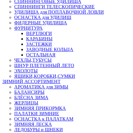
СПИННИНГОВЫЕ УДИЛИЩА
СПИННИНГИ ТЕЛЕСКОПИЧЕСКИЕ
УДИЛИЩА для ПОПЛАВОЧНОЙ ЛОВЛИ
ОСНАСТКА для УДИЛИЩ
ФИДЕРНЫЕ УДИЛИЩА
ФУРНИТУРА
ВЕРТЛЮГИ
КАРАБИНЫ
ЗАСТЕЖКИ
ЗАВОДНЫЕ КОЛЬЦА
ОСТАЛЬНАЯ
ЧЕХЛЫ,ТУБУСЫ
ШНУР ПЛЕТЕННЫЙ ЛЕТО
ЭХОЛОТЫ
ЯЩИКИ,КОРОБКИ,СУМКИ
ЗИМНИЙ АССОРТИМЕНТ
АРОМАТИКА для ЗИМЫ
БАЛАНСИРЫ
БЛЁСНА ЗИМА
ЖЕРЛИЦЫ
ЗИМНЯЯ ПРИКОРМКА
ПАЛАТКИ ЗИМНИЕ
ОСНАСТКА к ПАЛАТКАМ
ЗИМНЯЯ ЛЕСКА
ЛЕДОБУРЫ и ШНЕКИ