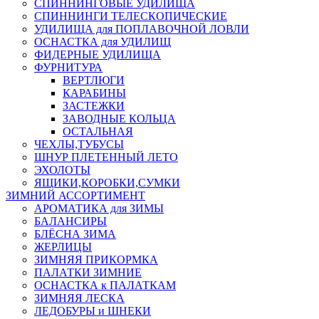
СПИННИНГОВЫЕ УДИЛИЩА
СПИННИНГИ ТЕЛЕСКОПИЧЕСКИЕ
УДИЛИЩА для ПОПЛАВОЧНОЙ ЛОВЛИ
ОСНАСТКА для УДИЛИЩ
ФИДЕРНЫЕ УДИЛИЩА
ФУРНИТУРА
ВЕРТЛЮГИ
КАРАБИНЫ
ЗАСТЕЖКИ
ЗАВОДНЫЕ КОЛЬЦА
ОСТАЛЬНАЯ
ЧЕХЛЫ,ТУБУСЫ
ШНУР ПЛЕТЕННЫЙ ЛЕТО
ЭХОЛОТЫ
ЯЩИКИ,КОРОБКИ,СУМКИ
ЗИМНИЙ АССОРТИМЕНТ
АРОМАТИКА для ЗИМЫ
БАЛАНСИРЫ
БЛЁСНА ЗИМА
ЖЕРЛИЦЫ
ЗИМНЯЯ ПРИКОРМКА
ПАЛАТКИ ЗИМНИЕ
ОСНАСТКА к ПАЛАТКАМ
ЗИМНЯЯ ЛЕСКА
ЛЕДОБУРЫ и ШНЕКИ