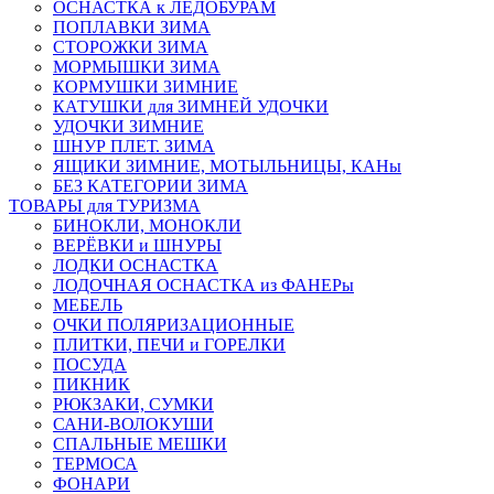
ОСНАСТКА к ЛЕДОБУРАМ
ПОПЛАВКИ ЗИМА
СТОРОЖКИ ЗИМА
МОРМЫШКИ ЗИМА
КОРМУШКИ ЗИМНИЕ
КАТУШКИ для ЗИМНЕЙ УДОЧКИ
УДОЧКИ ЗИМНИЕ
ШНУР ПЛЕТ. ЗИМА
ЯЩИКИ ЗИМНИЕ, МОТЫЛЬНИЦЫ, КАНы
БЕЗ КАТЕГОРИИ ЗИМА
ТОВАРЫ для ТУРИЗМА
БИНОКЛИ, МОНОКЛИ
ВЕРЁВКИ и ШНУРЫ
ЛОДКИ ОСНАСТКА
ЛОДОЧНАЯ ОСНАСТКА из ФАНЕРы
МЕБЕЛЬ
ОЧКИ ПОЛЯРИЗАЦИОННЫЕ
ПЛИТКИ, ПЕЧИ и ГОРЕЛКИ
ПОСУДА
ПИКНИК
РЮКЗАКИ, СУМКИ
САНИ-ВОЛОКУШИ
СПАЛЬНЫЕ МЕШКИ
ТЕРМОСА
ФОНАРИ