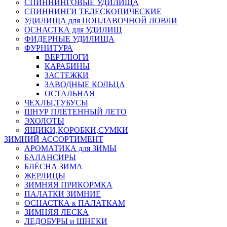
СПИННИНГОВЫЕ УДИЛИЩА
СПИННИНГИ ТЕЛЕСКОПИЧЕСКИЕ
УДИЛИЩА для ПОПЛАВОЧНОЙ ЛОВЛИ
ОСНАСТКА для УДИЛИЩ
ФИДЕРНЫЕ УДИЛИЩА
ФУРНИТУРА
ВЕРТЛЮГИ
КАРАБИНЫ
ЗАСТЕЖКИ
ЗАВОДНЫЕ КОЛЬЦА
ОСТАЛЬНАЯ
ЧЕХЛЫ,ТУБУСЫ
ШНУР ПЛЕТЕННЫЙ ЛЕТО
ЭХОЛОТЫ
ЯЩИКИ,КОРОБКИ,СУМКИ
ЗИМНИЙ АССОРТИМЕНТ
АРОМАТИКА для ЗИМЫ
БАЛАНСИРЫ
БЛЁСНА ЗИМА
ЖЕРЛИЦЫ
ЗИМНЯЯ ПРИКОРМКА
ПАЛАТКИ ЗИМНИЕ
ОСНАСТКА к ПАЛАТКАМ
ЗИМНЯЯ ЛЕСКА
ЛЕДОБУРЫ и ШНЕКИ