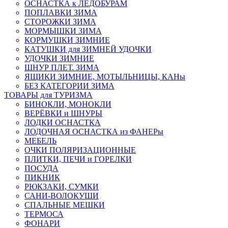
ОСНАСТКА к ЛЕДОБУРАМ
ПОПЛАВКИ ЗИМА
СТОРОЖКИ ЗИМА
МОРМЫШКИ ЗИМА
КОРМУШКИ ЗИМНИЕ
КАТУШКИ для ЗИМНЕЙ УДОЧКИ
УДОЧКИ ЗИМНИЕ
ШНУР ПЛЕТ. ЗИМА
ЯЩИКИ ЗИМНИЕ, МОТЫЛЬНИЦЫ, КАНы
БЕЗ КАТЕГОРИИ ЗИМА
ТОВАРЫ для ТУРИЗМА
БИНОКЛИ, МОНОКЛИ
ВЕРЁВКИ и ШНУРЫ
ЛОДКИ ОСНАСТКА
ЛОДОЧНАЯ ОСНАСТКА из ФАНЕРы
МЕБЕЛЬ
ОЧКИ ПОЛЯРИЗАЦИОННЫЕ
ПЛИТКИ, ПЕЧИ и ГОРЕЛКИ
ПОСУДА
ПИКНИК
РЮКЗАКИ, СУМКИ
САНИ-ВОЛОКУШИ
СПАЛЬНЫЕ МЕШКИ
ТЕРМОСА
ФОНАРИ