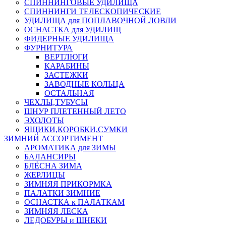
СПИННИНГОВЫЕ УДИЛИЩА
СПИННИНГИ ТЕЛЕСКОПИЧЕСКИЕ
УДИЛИЩА для ПОПЛАВОЧНОЙ ЛОВЛИ
ОСНАСТКА для УДИЛИЩ
ФИДЕРНЫЕ УДИЛИЩА
ФУРНИТУРА
ВЕРТЛЮГИ
КАРАБИНЫ
ЗАСТЕЖКИ
ЗАВОДНЫЕ КОЛЬЦА
ОСТАЛЬНАЯ
ЧЕХЛЫ,ТУБУСЫ
ШНУР ПЛЕТЕННЫЙ ЛЕТО
ЭХОЛОТЫ
ЯЩИКИ,КОРОБКИ,СУМКИ
ЗИМНИЙ АССОРТИМЕНТ
АРОМАТИКА для ЗИМЫ
БАЛАНСИРЫ
БЛЁСНА ЗИМА
ЖЕРЛИЦЫ
ЗИМНЯЯ ПРИКОРМКА
ПАЛАТКИ ЗИМНИЕ
ОСНАСТКА к ПАЛАТКАМ
ЗИМНЯЯ ЛЕСКА
ЛЕДОБУРЫ и ШНЕКИ