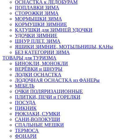
ОСНАСТКА к ЛЕДОБУРАМ
ПОПЛАВКИ ЗИМА
СТОРОЖКИ ЗИМА
МОРМЫШКИ ЗИМА
КОРМУШКИ ЗИМНИЕ
КАТУШКИ для ЗИМНЕЙ УДОЧКИ
УДОЧКИ ЗИМНИЕ
ШНУР ПЛЕТ. ЗИМА
ЯЩИКИ ЗИМНИЕ, МОТЫЛЬНИЦЫ, КАНы
БЕЗ КАТЕГОРИИ ЗИМА
ТОВАРЫ для ТУРИЗМА
БИНОКЛИ, МОНОКЛИ
ВЕРЁВКИ и ШНУРЫ
ЛОДКИ ОСНАСТКА
ЛОДОЧНАЯ ОСНАСТКА из ФАНЕРы
МЕБЕЛЬ
ОЧКИ ПОЛЯРИЗАЦИОННЫЕ
ПЛИТКИ, ПЕЧИ и ГОРЕЛКИ
ПОСУДА
ПИКНИК
РЮКЗАКИ, СУМКИ
САНИ-ВОЛОКУШИ
СПАЛЬНЫЕ МЕШКИ
ТЕРМОСА
ФОНАРИ