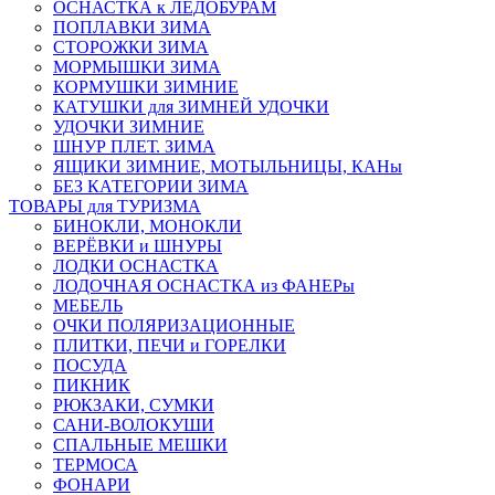
ОСНАСТКА к ЛЕДОБУРАМ
ПОПЛАВКИ ЗИМА
СТОРОЖКИ ЗИМА
МОРМЫШКИ ЗИМА
КОРМУШКИ ЗИМНИЕ
КАТУШКИ для ЗИМНЕЙ УДОЧКИ
УДОЧКИ ЗИМНИЕ
ШНУР ПЛЕТ. ЗИМА
ЯЩИКИ ЗИМНИЕ, МОТЫЛЬНИЦЫ, КАНы
БЕЗ КАТЕГОРИИ ЗИМА
ТОВАРЫ для ТУРИЗМА
БИНОКЛИ, МОНОКЛИ
ВЕРЁВКИ и ШНУРЫ
ЛОДКИ ОСНАСТКА
ЛОДОЧНАЯ ОСНАСТКА из ФАНЕРы
МЕБЕЛЬ
ОЧКИ ПОЛЯРИЗАЦИОННЫЕ
ПЛИТКИ, ПЕЧИ и ГОРЕЛКИ
ПОСУДА
ПИКНИК
РЮКЗАКИ, СУМКИ
САНИ-ВОЛОКУШИ
СПАЛЬНЫЕ МЕШКИ
ТЕРМОСА
ФОНАРИ