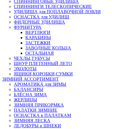
СПИННИНГОВЫЕ УДИЛИЩА
СПИННИНГИ ТЕЛЕСКОПИЧЕСКИЕ
УДИЛИЩА для ПОПЛАВОЧНОЙ ЛОВЛИ
ОСНАСТКА для УДИЛИЩ
ФИДЕРНЫЕ УДИЛИЩА
ФУРНИТУРА
ВЕРТЛЮГИ
КАРАБИНЫ
ЗАСТЕЖКИ
ЗАВОДНЫЕ КОЛЬЦА
ОСТАЛЬНАЯ
ЧЕХЛЫ,ТУБУСЫ
ШНУР ПЛЕТЕННЫЙ ЛЕТО
ЭХОЛОТЫ
ЯЩИКИ,КОРОБКИ,СУМКИ
ЗИМНИЙ АССОРТИМЕНТ
АРОМАТИКА для ЗИМЫ
БАЛАНСИРЫ
БЛЁСНА ЗИМА
ЖЕРЛИЦЫ
ЗИМНЯЯ ПРИКОРМКА
ПАЛАТКИ ЗИМНИЕ
ОСНАСТКА к ПАЛАТКАМ
ЗИМНЯЯ ЛЕСКА
ЛЕДОБУРЫ и ШНЕКИ