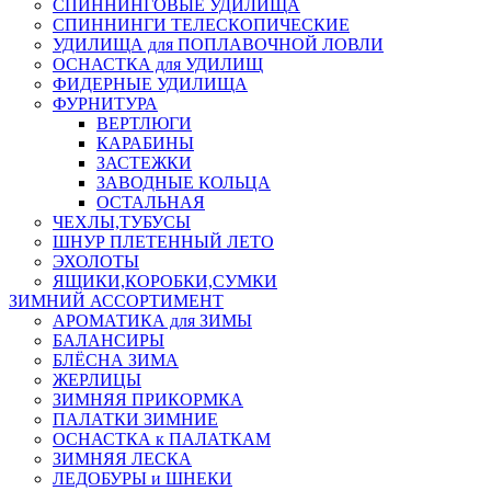
СПИННИНГОВЫЕ УДИЛИЩА
СПИННИНГИ ТЕЛЕСКОПИЧЕСКИЕ
УДИЛИЩА для ПОПЛАВОЧНОЙ ЛОВЛИ
ОСНАСТКА для УДИЛИЩ
ФИДЕРНЫЕ УДИЛИЩА
ФУРНИТУРА
ВЕРТЛЮГИ
КАРАБИНЫ
ЗАСТЕЖКИ
ЗАВОДНЫЕ КОЛЬЦА
ОСТАЛЬНАЯ
ЧЕХЛЫ,ТУБУСЫ
ШНУР ПЛЕТЕННЫЙ ЛЕТО
ЭХОЛОТЫ
ЯЩИКИ,КОРОБКИ,СУМКИ
ЗИМНИЙ АССОРТИМЕНТ
АРОМАТИКА для ЗИМЫ
БАЛАНСИРЫ
БЛЁСНА ЗИМА
ЖЕРЛИЦЫ
ЗИМНЯЯ ПРИКОРМКА
ПАЛАТКИ ЗИМНИЕ
ОСНАСТКА к ПАЛАТКАМ
ЗИМНЯЯ ЛЕСКА
ЛЕДОБУРЫ и ШНЕКИ