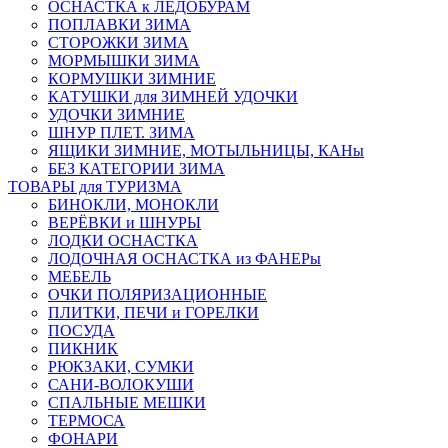
ОСНАСТКА к ЛЕДОБУРАМ
ПОПЛАВКИ ЗИМА
СТОРОЖКИ ЗИМА
МОРМЫШКИ ЗИМА
КОРМУШКИ ЗИМНИЕ
КАТУШКИ для ЗИМНЕЙ УДОЧКИ
УДОЧКИ ЗИМНИЕ
ШНУР ПЛЕТ. ЗИМА
ЯЩИКИ ЗИМНИЕ, МОТЫЛЬНИЦЫ, КАНы
БЕЗ КАТЕГОРИИ ЗИМА
ТОВАРЫ для ТУРИЗМА
БИНОКЛИ, МОНОКЛИ
ВЕРЁВКИ и ШНУРЫ
ЛОДКИ ОСНАСТКА
ЛОДОЧНАЯ ОСНАСТКА из ФАНЕРы
МЕБЕЛЬ
ОЧКИ ПОЛЯРИЗАЦИОННЫЕ
ПЛИТКИ, ПЕЧИ и ГОРЕЛКИ
ПОСУДА
ПИКНИК
РЮКЗАКИ, СУМКИ
САНИ-ВОЛОКУШИ
СПАЛЬНЫЕ МЕШКИ
ТЕРМОСА
ФОНАРИ