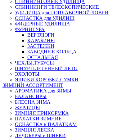
СПИННИНГОВЫЕ УДИЛИЩА
СПИННИНГИ ТЕЛЕСКОПИЧЕСКИЕ
УДИЛИЩА для ПОПЛАВОЧНОЙ ЛОВЛИ
ОСНАСТКА для УДИЛИЩ
ФИДЕРНЫЕ УДИЛИЩА
ФУРНИТУРА
ВЕРТЛЮГИ
КАРАБИНЫ
ЗАСТЕЖКИ
ЗАВОДНЫЕ КОЛЬЦА
ОСТАЛЬНАЯ
ЧЕХЛЫ,ТУБУСЫ
ШНУР ПЛЕТЕННЫЙ ЛЕТО
ЭХОЛОТЫ
ЯЩИКИ,КОРОБКИ,СУМКИ
ЗИМНИЙ АССОРТИМЕНТ
АРОМАТИКА для ЗИМЫ
БАЛАНСИРЫ
БЛЁСНА ЗИМА
ЖЕРЛИЦЫ
ЗИМНЯЯ ПРИКОРМКА
ПАЛАТКИ ЗИМНИЕ
ОСНАСТКА к ПАЛАТКАМ
ЗИМНЯЯ ЛЕСКА
ЛЕДОБУРЫ и ШНЕКИ