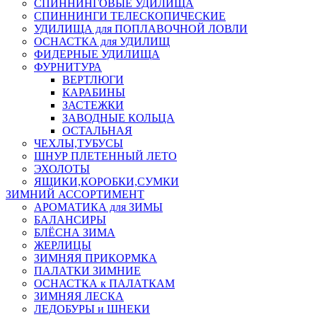
СПИННИНГОВЫЕ УДИЛИЩА
СПИННИНГИ ТЕЛЕСКОПИЧЕСКИЕ
УДИЛИЩА для ПОПЛАВОЧНОЙ ЛОВЛИ
ОСНАСТКА для УДИЛИЩ
ФИДЕРНЫЕ УДИЛИЩА
ФУРНИТУРА
ВЕРТЛЮГИ
КАРАБИНЫ
ЗАСТЕЖКИ
ЗАВОДНЫЕ КОЛЬЦА
ОСТАЛЬНАЯ
ЧЕХЛЫ,ТУБУСЫ
ШНУР ПЛЕТЕННЫЙ ЛЕТО
ЭХОЛОТЫ
ЯЩИКИ,КОРОБКИ,СУМКИ
ЗИМНИЙ АССОРТИМЕНТ
АРОМАТИКА для ЗИМЫ
БАЛАНСИРЫ
БЛЁСНА ЗИМА
ЖЕРЛИЦЫ
ЗИМНЯЯ ПРИКОРМКА
ПАЛАТКИ ЗИМНИЕ
ОСНАСТКА к ПАЛАТКАМ
ЗИМНЯЯ ЛЕСКА
ЛЕДОБУРЫ и ШНЕКИ