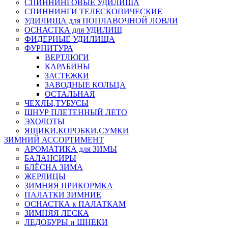
СПИННИНГОВЫЕ УДИЛИЩА
СПИННИНГИ ТЕЛЕСКОПИЧЕСКИЕ
УДИЛИЩА для ПОПЛАВОЧНОЙ ЛОВЛИ
ОСНАСТКА для УДИЛИЩ
ФИДЕРНЫЕ УДИЛИЩА
ФУРНИТУРА
ВЕРТЛЮГИ
КАРАБИНЫ
ЗАСТЕЖКИ
ЗАВОДНЫЕ КОЛЬЦА
ОСТАЛЬНАЯ
ЧЕХЛЫ,ТУБУСЫ
ШНУР ПЛЕТЕННЫЙ ЛЕТО
ЭХОЛОТЫ
ЯЩИКИ,КОРОБКИ,СУМКИ
ЗИМНИЙ АССОРТИМЕНТ
АРОМАТИКА для ЗИМЫ
БАЛАНСИРЫ
БЛЁСНА ЗИМА
ЖЕРЛИЦЫ
ЗИМНЯЯ ПРИКОРМКА
ПАЛАТКИ ЗИМНИЕ
ОСНАСТКА к ПАЛАТКАМ
ЗИМНЯЯ ЛЕСКА
ЛЕДОБУРЫ и ШНЕКИ