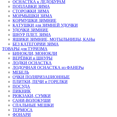
ОСНАСТКА к ЛЕДОБУРАМ
ПОПЛАВКИ ЗИМА
СТОРОЖКИ ЗИМА
МОРМЫШКИ ЗИМА
КОРМУШКИ ЗИМНИЕ
КАТУШКИ для ЗИМНЕЙ УДОЧКИ
УДОЧКИ ЗИМНИЕ
ШНУР ПЛЕТ. ЗИМА
ЯЩИКИ ЗИМНИЕ, МОТЫЛЬНИЦЫ, КАНы
БЕЗ КАТЕГОРИИ ЗИМА
ТОВАРЫ для ТУРИЗМА
БИНОКЛИ, МОНОКЛИ
ВЕРЁВКИ и ШНУРЫ
ЛОДКИ ОСНАСТКА
ЛОДОЧНАЯ ОСНАСТКА из ФАНЕРы
МЕБЕЛЬ
ОЧКИ ПОЛЯРИЗАЦИОННЫЕ
ПЛИТКИ, ПЕЧИ и ГОРЕЛКИ
ПОСУДА
ПИКНИК
РЮКЗАКИ, СУМКИ
САНИ-ВОЛОКУШИ
СПАЛЬНЫЕ МЕШКИ
ТЕРМОСА
ФОНАРИ