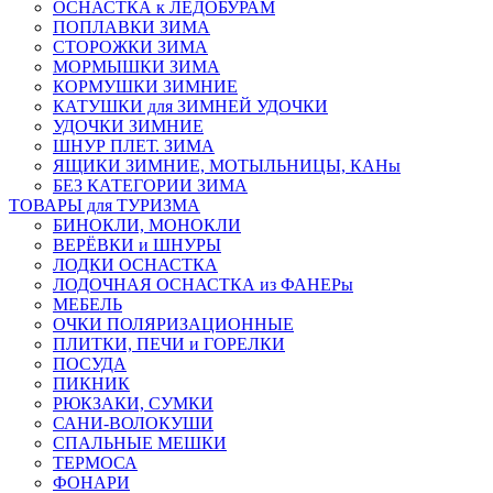
ОСНАСТКА к ЛЕДОБУРАМ
ПОПЛАВКИ ЗИМА
СТОРОЖКИ ЗИМА
МОРМЫШКИ ЗИМА
КОРМУШКИ ЗИМНИЕ
КАТУШКИ для ЗИМНЕЙ УДОЧКИ
УДОЧКИ ЗИМНИЕ
ШНУР ПЛЕТ. ЗИМА
ЯЩИКИ ЗИМНИЕ, МОТЫЛЬНИЦЫ, КАНы
БЕЗ КАТЕГОРИИ ЗИМА
ТОВАРЫ для ТУРИЗМА
БИНОКЛИ, МОНОКЛИ
ВЕРЁВКИ и ШНУРЫ
ЛОДКИ ОСНАСТКА
ЛОДОЧНАЯ ОСНАСТКА из ФАНЕРы
МЕБЕЛЬ
ОЧКИ ПОЛЯРИЗАЦИОННЫЕ
ПЛИТКИ, ПЕЧИ и ГОРЕЛКИ
ПОСУДА
ПИКНИК
РЮКЗАКИ, СУМКИ
САНИ-ВОЛОКУШИ
СПАЛЬНЫЕ МЕШКИ
ТЕРМОСА
ФОНАРИ