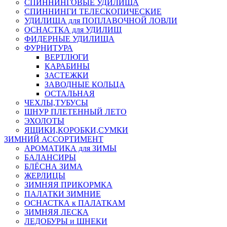
СПИННИНГОВЫЕ УДИЛИЩА
СПИННИНГИ ТЕЛЕСКОПИЧЕСКИЕ
УДИЛИЩА для ПОПЛАВОЧНОЙ ЛОВЛИ
ОСНАСТКА для УДИЛИЩ
ФИДЕРНЫЕ УДИЛИЩА
ФУРНИТУРА
ВЕРТЛЮГИ
КАРАБИНЫ
ЗАСТЕЖКИ
ЗАВОДНЫЕ КОЛЬЦА
ОСТАЛЬНАЯ
ЧЕХЛЫ,ТУБУСЫ
ШНУР ПЛЕТЕННЫЙ ЛЕТО
ЭХОЛОТЫ
ЯЩИКИ,КОРОБКИ,СУМКИ
ЗИМНИЙ АССОРТИМЕНТ
АРОМАТИКА для ЗИМЫ
БАЛАНСИРЫ
БЛЁСНА ЗИМА
ЖЕРЛИЦЫ
ЗИМНЯЯ ПРИКОРМКА
ПАЛАТКИ ЗИМНИЕ
ОСНАСТКА к ПАЛАТКАМ
ЗИМНЯЯ ЛЕСКА
ЛЕДОБУРЫ и ШНЕКИ