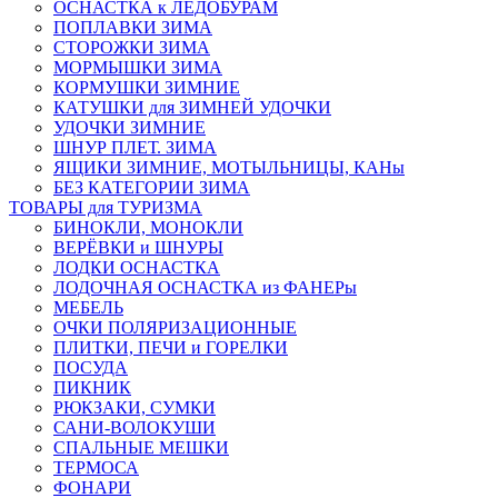
ОСНАСТКА к ЛЕДОБУРАМ
ПОПЛАВКИ ЗИМА
СТОРОЖКИ ЗИМА
МОРМЫШКИ ЗИМА
КОРМУШКИ ЗИМНИЕ
КАТУШКИ для ЗИМНЕЙ УДОЧКИ
УДОЧКИ ЗИМНИЕ
ШНУР ПЛЕТ. ЗИМА
ЯЩИКИ ЗИМНИЕ, МОТЫЛЬНИЦЫ, КАНы
БЕЗ КАТЕГОРИИ ЗИМА
ТОВАРЫ для ТУРИЗМА
БИНОКЛИ, МОНОКЛИ
ВЕРЁВКИ и ШНУРЫ
ЛОДКИ ОСНАСТКА
ЛОДОЧНАЯ ОСНАСТКА из ФАНЕРы
МЕБЕЛЬ
ОЧКИ ПОЛЯРИЗАЦИОННЫЕ
ПЛИТКИ, ПЕЧИ и ГОРЕЛКИ
ПОСУДА
ПИКНИК
РЮКЗАКИ, СУМКИ
САНИ-ВОЛОКУШИ
СПАЛЬНЫЕ МЕШКИ
ТЕРМОСА
ФОНАРИ