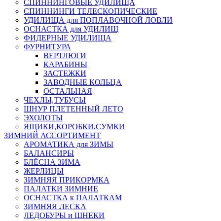
СПИННИНГОВЫЕ УДИЛИЩА
СПИННИНГИ ТЕЛЕСКОПИЧЕСКИЕ
УДИЛИЩА для ПОПЛАВОЧНОЙ ЛОВЛИ
ОСНАСТКА для УДИЛИЩ
ФИДЕРНЫЕ УДИЛИЩА
ФУРНИТУРА
ВЕРТЛЮГИ
КАРАБИНЫ
ЗАСТЕЖКИ
ЗАВОДНЫЕ КОЛЬЦА
ОСТАЛЬНАЯ
ЧЕХЛЫ,ТУБУСЫ
ШНУР ПЛЕТЕННЫЙ ЛЕТО
ЭХОЛОТЫ
ЯЩИКИ,КОРОБКИ,СУМКИ
ЗИМНИЙ АССОРТИМЕНТ
АРОМАТИКА для ЗИМЫ
БАЛАНСИРЫ
БЛЁСНА ЗИМА
ЖЕРЛИЦЫ
ЗИМНЯЯ ПРИКОРМКА
ПАЛАТКИ ЗИМНИЕ
ОСНАСТКА к ПАЛАТКАМ
ЗИМНЯЯ ЛЕСКА
ЛЕДОБУРЫ и ШНЕКИ