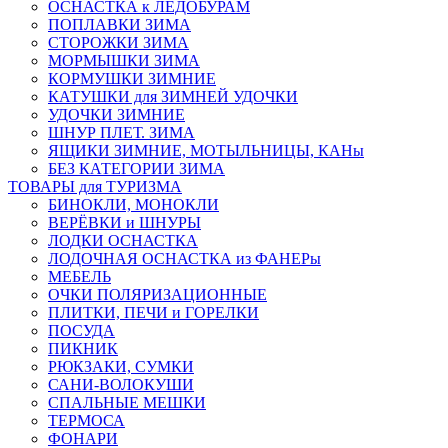
ОСНАСТКА к ЛЕДОБУРАМ
ПОПЛАВКИ ЗИМА
СТОРОЖКИ ЗИМА
МОРМЫШКИ ЗИМА
КОРМУШКИ ЗИМНИЕ
КАТУШКИ для ЗИМНЕЙ УДОЧКИ
УДОЧКИ ЗИМНИЕ
ШНУР ПЛЕТ. ЗИМА
ЯЩИКИ ЗИМНИЕ, МОТЫЛЬНИЦЫ, КАНы
БЕЗ КАТЕГОРИИ ЗИМА
ТОВАРЫ для ТУРИЗМА
БИНОКЛИ, МОНОКЛИ
ВЕРЁВКИ и ШНУРЫ
ЛОДКИ ОСНАСТКА
ЛОДОЧНАЯ ОСНАСТКА из ФАНЕРы
МЕБЕЛЬ
ОЧКИ ПОЛЯРИЗАЦИОННЫЕ
ПЛИТКИ, ПЕЧИ и ГОРЕЛКИ
ПОСУДА
ПИКНИК
РЮКЗАКИ, СУМКИ
САНИ-ВОЛОКУШИ
СПАЛЬНЫЕ МЕШКИ
ТЕРМОСА
ФОНАРИ