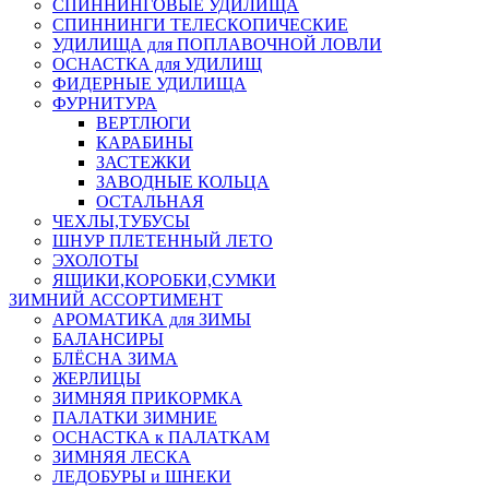
СПИННИНГОВЫЕ УДИЛИЩА
СПИННИНГИ ТЕЛЕСКОПИЧЕСКИЕ
УДИЛИЩА для ПОПЛАВОЧНОЙ ЛОВЛИ
ОСНАСТКА для УДИЛИЩ
ФИДЕРНЫЕ УДИЛИЩА
ФУРНИТУРА
ВЕРТЛЮГИ
КАРАБИНЫ
ЗАСТЕЖКИ
ЗАВОДНЫЕ КОЛЬЦА
ОСТАЛЬНАЯ
ЧЕХЛЫ,ТУБУСЫ
ШНУР ПЛЕТЕННЫЙ ЛЕТО
ЭХОЛОТЫ
ЯЩИКИ,КОРОБКИ,СУМКИ
ЗИМНИЙ АССОРТИМЕНТ
АРОМАТИКА для ЗИМЫ
БАЛАНСИРЫ
БЛЁСНА ЗИМА
ЖЕРЛИЦЫ
ЗИМНЯЯ ПРИКОРМКА
ПАЛАТКИ ЗИМНИЕ
ОСНАСТКА к ПАЛАТКАМ
ЗИМНЯЯ ЛЕСКА
ЛЕДОБУРЫ и ШНЕКИ