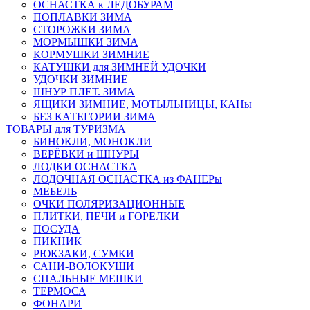
ОСНАСТКА к ЛЕДОБУРАМ
ПОПЛАВКИ ЗИМА
СТОРОЖКИ ЗИМА
МОРМЫШКИ ЗИМА
КОРМУШКИ ЗИМНИЕ
КАТУШКИ для ЗИМНЕЙ УДОЧКИ
УДОЧКИ ЗИМНИЕ
ШНУР ПЛЕТ. ЗИМА
ЯЩИКИ ЗИМНИЕ, МОТЫЛЬНИЦЫ, КАНы
БЕЗ КАТЕГОРИИ ЗИМА
ТОВАРЫ для ТУРИЗМА
БИНОКЛИ, МОНОКЛИ
ВЕРЁВКИ и ШНУРЫ
ЛОДКИ ОСНАСТКА
ЛОДОЧНАЯ ОСНАСТКА из ФАНЕРы
МЕБЕЛЬ
ОЧКИ ПОЛЯРИЗАЦИОННЫЕ
ПЛИТКИ, ПЕЧИ и ГОРЕЛКИ
ПОСУДА
ПИКНИК
РЮКЗАКИ, СУМКИ
САНИ-ВОЛОКУШИ
СПАЛЬНЫЕ МЕШКИ
ТЕРМОСА
ФОНАРИ