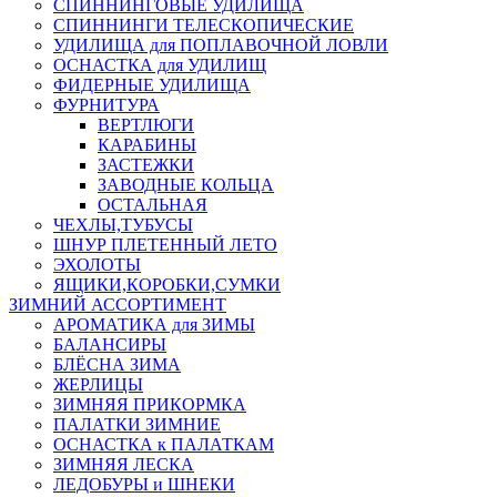
СПИННИНГОВЫЕ УДИЛИЩА
СПИННИНГИ ТЕЛЕСКОПИЧЕСКИЕ
УДИЛИЩА для ПОПЛАВОЧНОЙ ЛОВЛИ
ОСНАСТКА для УДИЛИЩ
ФИДЕРНЫЕ УДИЛИЩА
ФУРНИТУРА
ВЕРТЛЮГИ
КАРАБИНЫ
ЗАСТЕЖКИ
ЗАВОДНЫЕ КОЛЬЦА
ОСТАЛЬНАЯ
ЧЕХЛЫ,ТУБУСЫ
ШНУР ПЛЕТЕННЫЙ ЛЕТО
ЭХОЛОТЫ
ЯЩИКИ,КОРОБКИ,СУМКИ
ЗИМНИЙ АССОРТИМЕНТ
АРОМАТИКА для ЗИМЫ
БАЛАНСИРЫ
БЛЁСНА ЗИМА
ЖЕРЛИЦЫ
ЗИМНЯЯ ПРИКОРМКА
ПАЛАТКИ ЗИМНИЕ
ОСНАСТКА к ПАЛАТКАМ
ЗИМНЯЯ ЛЕСКА
ЛЕДОБУРЫ и ШНЕКИ