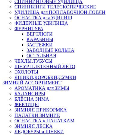
СПИННИНГОВЫЕ УДИЛИЩА
СПИННИНГИ ТЕЛЕСКОПИЧЕСКИЕ
УДИЛИЩА для ПОПЛАВОЧНОЙ ЛОВЛИ
ОСНАСТКА для УДИЛИЩ
ФИДЕРНЫЕ УДИЛИЩА
ФУРНИТУРА
ВЕРТЛЮГИ
КАРАБИНЫ
ЗАСТЕЖКИ
ЗАВОДНЫЕ КОЛЬЦА
ОСТАЛЬНАЯ
ЧЕХЛЫ,ТУБУСЫ
ШНУР ПЛЕТЕННЫЙ ЛЕТО
ЭХОЛОТЫ
ЯЩИКИ,КОРОБКИ,СУМКИ
ЗИМНИЙ АССОРТИМЕНТ
АРОМАТИКА для ЗИМЫ
БАЛАНСИРЫ
БЛЁСНА ЗИМА
ЖЕРЛИЦЫ
ЗИМНЯЯ ПРИКОРМКА
ПАЛАТКИ ЗИМНИЕ
ОСНАСТКА к ПАЛАТКАМ
ЗИМНЯЯ ЛЕСКА
ЛЕДОБУРЫ и ШНЕКИ