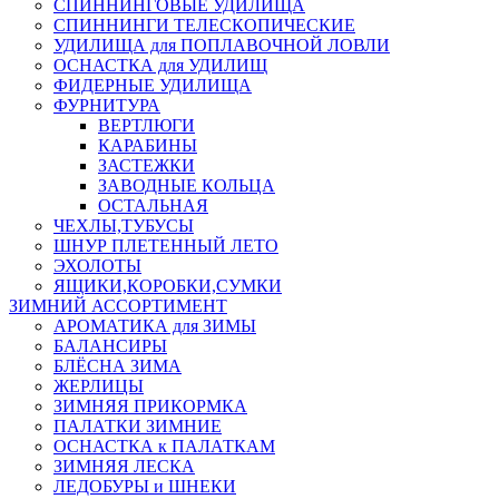
СПИННИНГОВЫЕ УДИЛИЩА
СПИННИНГИ ТЕЛЕСКОПИЧЕСКИЕ
УДИЛИЩА для ПОПЛАВОЧНОЙ ЛОВЛИ
ОСНАСТКА для УДИЛИЩ
ФИДЕРНЫЕ УДИЛИЩА
ФУРНИТУРА
ВЕРТЛЮГИ
КАРАБИНЫ
ЗАСТЕЖКИ
ЗАВОДНЫЕ КОЛЬЦА
ОСТАЛЬНАЯ
ЧЕХЛЫ,ТУБУСЫ
ШНУР ПЛЕТЕННЫЙ ЛЕТО
ЭХОЛОТЫ
ЯЩИКИ,КОРОБКИ,СУМКИ
ЗИМНИЙ АССОРТИМЕНТ
АРОМАТИКА для ЗИМЫ
БАЛАНСИРЫ
БЛЁСНА ЗИМА
ЖЕРЛИЦЫ
ЗИМНЯЯ ПРИКОРМКА
ПАЛАТКИ ЗИМНИЕ
ОСНАСТКА к ПАЛАТКАМ
ЗИМНЯЯ ЛЕСКА
ЛЕДОБУРЫ и ШНЕКИ